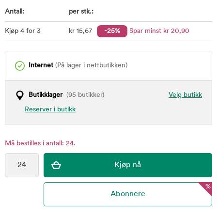
Antall:
per stk.:
Kjøp 4 for 3
kr
15
,67
-25%
Spar minst
kr
20
,90
Internet
(På lager i nettbutikken)
Butikklager
(95 butikker)
Velg butikk
Reserver i butikk
Må bestilles i antall: 24.
%