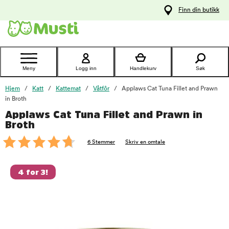
 til
Finn din butikk
oldet
Kontakt
kundeservice
Meny
Logg inn
Handlekurv
Søk
Hjem
Katt
Kattemat
Våtfôr
Applaws Cat Tuna Fillet and Prawn
in Broth
Applaws Cat Tuna Fillet and Prawn in
foo
Broth
6 Stemmer
Skriv en omtale
4 for 3!