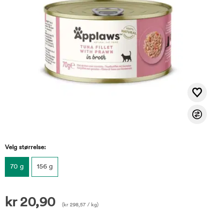
Velg størrelse:
70 g
156 g
kr
20,90
(
kr
298,57
/ kg)