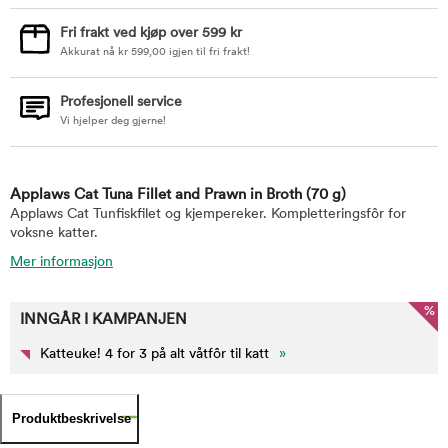
Fri frakt ved kjøp over 599 kr
Akkurat nå
kr
599,00
igjen til fri frakt!
Profesjonell service
Vi hjelper deg gjerne!
Applaws Cat Tuna Fillet and Prawn in Broth
(70 g)
Applaws Cat Tunfiskfilet og kjempereker. Kompletteringsfôr for
voksne katter.
Mer informasjon
%
INNGÅR I KAMPANJEN
Katteuke! 4 for 3 på alt våtfôr til katt
»
Produktbeskrivelse