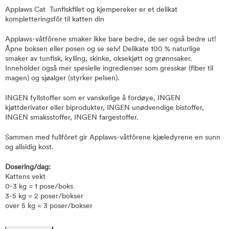
Applaws Cat Tunfiskfilet og kjempereker er et delikat
kompletteringsfôr til katten din
Applaws-våtfôrene smaker ikke bare bedre, de ser også bedre ut!
Åpne boksen eller posen og se selv! Delikate 100 % naturlige
smaker av tunfisk, kylling, skinke, oksekjøtt og grønnsaker.
Inneholder også mer spesielle ingredienser som gresskar (fiber til
magen) og sjøalger (styrker pelsen).
INGEN fyllstoffer som er vanskelige å fordøye, INGEN
kjøttderivater eller biprodukter, INGEN unødvendige bistoffer,
INGEN smaksstoffer, INGEN fargestoffer.
Sammen med fullfôret gir Applaws-våtfôrene kjæledyrene en sunn
og allsidig kost.
Dosering/dag:
Kattens vekt
0-3 kg = 1 pose/boks
3-5 kg = 2 poser/bokser
over 5 kg = 3 poser/bokser