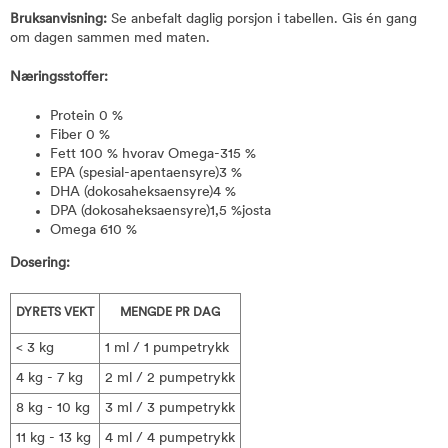
Bruksanvisning:
Se anbefalt daglig porsjon i tabellen. Gis én gang
om dagen sammen med maten.
Næringsstoffer:
Protein 0 %
Fiber 0 %
Fett 100 % hvorav Omega-315 %
EPA (spesial-apentaensyre)3 %
DHA (dokosaheksaensyre)4 %
DPA (dokosaheksaensyre)1,5 %josta
Omega 610 %
Dosering:
DYRETS VEKT
MENGDE PR DAG
< 3 kg
1 ml / 1 pumpetrykk
4 kg - 7 kg
2 ml / 2 pumpetrykk
8 kg - 10 kg
3 ml / 3 pumpetrykk
11 kg - 13 kg
4 ml / 4 pumpetrykk