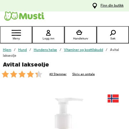
 til
Finn din butikk
oldet
Kontakt
kundeservice
Meny
Logg inn
Handlekurv
Søk
Hjem
Hund
Hundens helse
Vitaminer og kosttilskudd
Avital
lakseolje
Avital lakseolje
foo
43 Stemmer
Skriv en omtale