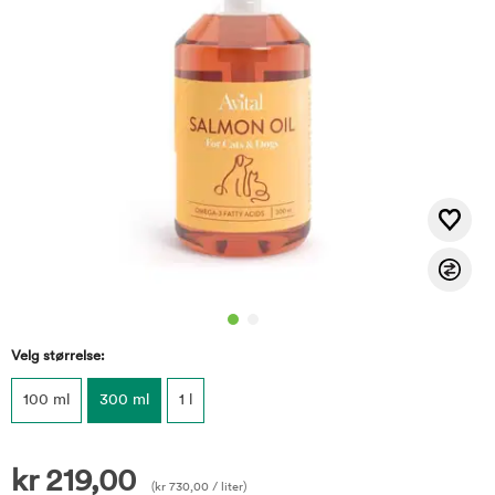
Velg størrelse:
100 ml
300 ml
1 l
kr
219,00
(
kr
730,00
/ liter)