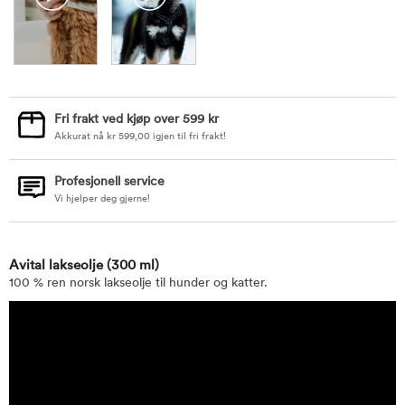
Fri frakt ved kjøp over 599 kr
Akkurat nå
kr
599,00
igjen til fri frakt!
Profesjonell service
Vi hjelper deg gjerne!
Avital lakseolje
(300 ml)
100 % ren norsk lakseolje til hunder og katter.