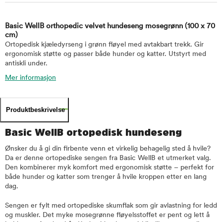
Basic WellB orthopedic velvet hundeseng mosegrønn
(100 x 70
cm)
Ortopedisk kjæledyrseng i grønn fløyel med avtakbart trekk. Gir
ergonomisk støtte og passer både hunder og katter. Utstyrt med
antiskli under.
Mer informasjon
Produktbeskrivelse
Basic WellB ortopedisk hundeseng
Ønsker du å gi din firbente venn et virkelig behagelig sted å hvile?
Da er denne ortopediske sengen fra Basic WellB et utmerket valg.
Den kombinerer myk komfort med ergonomisk støtte – perfekt for
både hunder og katter som trenger å hvile kroppen etter en lang
dag.
Sengen er fylt med ortopediske skumflak som gir avlastning for ledd
og muskler. Det myke mosegrønne fløyelsstoffet er pent og lett å