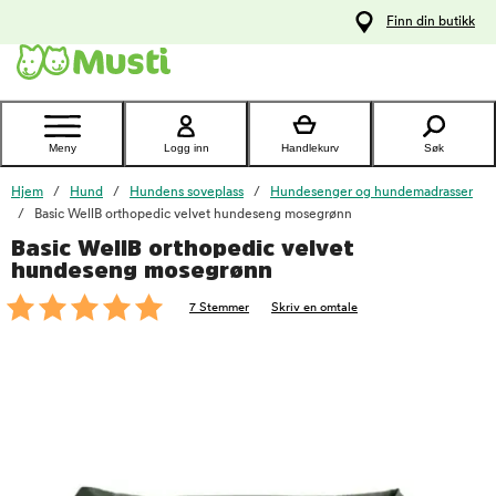
 til
Finn din butikk
oldet
Kontakt
kundeservice
Meny
Logg inn
Handlekurv
Søk
Hjem
Hund
Hundens soveplass
Hundesenger og hundemadrasser
Basic WellB orthopedic velvet hundeseng mosegrønn
Basic WellB orthopedic velvet
foo
hundeseng mosegrønn
7 Stemmer
Skriv en omtale