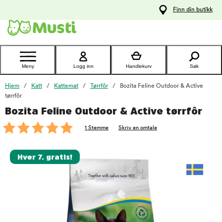
 til
Finn din butikk
oldet
Kontakt
kundeservice
Meny
Logg inn
Handlekurv
Søk
Hjem
Katt
Kattemat
Tørrfôr
Bozita Feline Outdoor & Active
tørrfôr
Bozita Feline Outdoor & Active tørrfôr
foo
1 Stemme
Skriv en omtale
Hver 7. gratis!