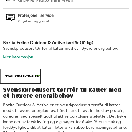
Akkurat nå
kr
599,00
igjen til fri frakt!
Profesjonell service
Vi hjelper deg gjerne!
Bozita Feline Outdoor & Active tørrfôr
(10 kg)
Svenskprodusert tørrfôr til katter med et høyere energibehov.
Mer informasjon
Produktbeskrivelse
Svenskprodusert tørrfôr til katter med
et høyere energibehov
Bozita Outdoor & Active er et svenskprodusert tørrfôr til katter
med et høyere energibehov. Fôret har et høyt innhold av protein,
og egner seg spesielt godt til aktive og voksne utekatter. Det høye
innholdet av fersk kylling og elg sørger for å øke fôrets smak og
fordøyelighet, slik at katten lettere kan absorbere næringsstoffene.