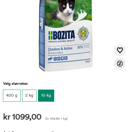
Velg størrelse:
400 g
2 kg
10 kg
kr
1099,00
(
kr
109,90
/ kg)