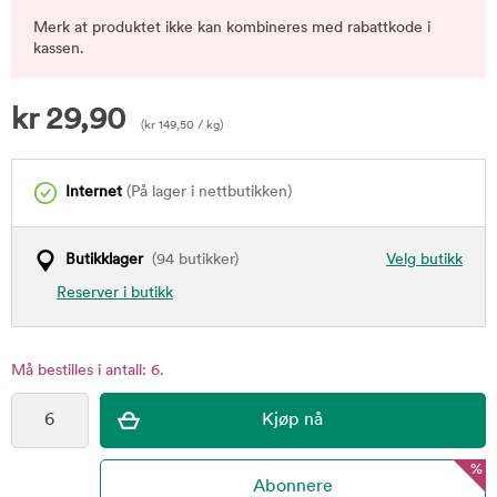
Merk at produktet ikke kan kombineres med rabattkode i
kassen.
kr
29,90
(
kr
149,50
/ kg)
Internet
(På lager i nettbutikken)
Butikklager
(94 butikker)
Velg butikk
Reserver i butikk
Må bestilles i antall: 6.
%