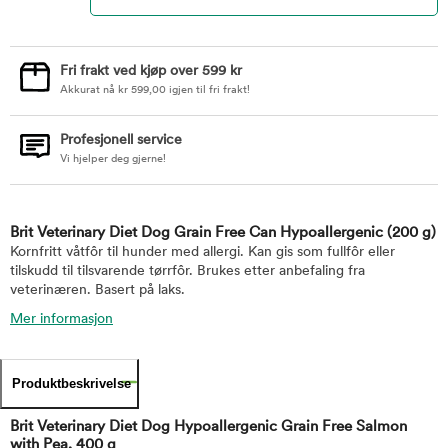
Fri frakt ved kjøp over 599 kr
Akkurat nå
kr
599,00
igjen til fri frakt!
Profesjonell service
Vi hjelper deg gjerne!
Brit Veterinary Diet Dog Grain Free Can Hypoallergenic
(200 g)
Kornfritt våtfôr til hunder med allergi. Kan gis som fullfôr eller
tilskudd til tilsvarende tørrfôr. Brukes etter anbefaling fra
veterinæren. Basert på laks.
Mer informasjon
Produktbeskrivelse
Brit Veterinary Diet Dog Hypoallergenic Grain Free Salmon
with Pea, 400 g