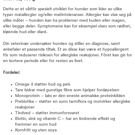
Dette er et våtfôr spesielt utviklet for hunder som lider av ulike
typer matallergier og/eller matintoleranser. Allergier kan vise seg på
ulike måter – hunden kan ha problemer med huden eller magen,
eller begge deler. Symptomene kan for eksempel vises som rødhet,
kløende hud eller diaré.
Din veterinær undersøker hunden og stiller en diagnose, samt
anbefaler et passende tiltak. Et av disse kan være et hypoallergent
fôr som reduserer risikoen for allergiske reaksjoner. Fôret kan gis for
en kortere periode eller for resten av livet.
Fordeler:
Omega-3 støtter hud og pels
Tare bidrar med gunstige fibre som hjelper fordøyelsen
Monoprotein – laks er den eneste animalske proteinkilden
Prebiotika – støtter en sunn tarmflora og motvirker allergiske
reaksjoner
Tindved – støtter immunforsvaret
Biotin, sink og vitamin C – har en lindrende effekt og
fremmer en sunn hud
Kornfritt og uten soya