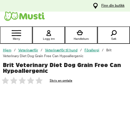
 til
Finn din butikk
oldet
Kontakt
kundeservice
Meny
Logg inn
Handlekurv
Søk
Hjem
Veterinærfôr
Veterinærfôr til hund
Fôrallergi
Brit
Veterinary Diet Dog Grain Free Can Hypoallergenic
Brit Veterinary Diet Dog Grain Free Can
foo
Hypoallergenic
Skriv en omtale