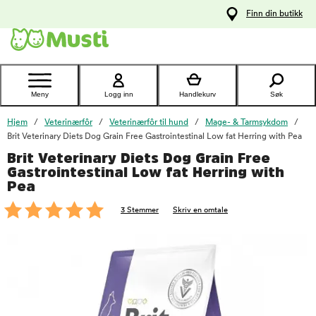
 til
Finn din butikk
oldet
Kontakt
kundeservice
Meny
Logg inn
Handlekurv
Søk
Hjem
Veterinærfôr
Veterinærfôr til hund
Mage- & Tarmsykdom
Brit Veterinary Diets Dog Grain Free Gastrointestinal Low fat Herring with Pea
Brit Veterinary Diets Dog Grain Free
foo
Gastrointestinal Low fat Herring with
Pea
3 Stemmer
Skriv en omtale