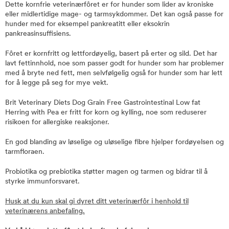
Dette kornfrie veterinærfôret er for hunder som lider av kroniske
eller midlertidige mage- og tarmsykdommer. Det kan også passe for
hunder med for eksempel pankreatitt eller eksokrin
pankreasinsuffisiens.
Fôret er kornfritt og lettfordøyelig, basert på erter og sild. Det har
lavt fettinnhold, noe som passer godt for hunder som har problemer
med å bryte ned fett, men selvfølgelig også for hunder som har lett
for å legge på seg for mye vekt.
Brit Veterinary Diets Dog Grain Free Gastrointestinal Low fat
Herring with Pea er fritt for korn og kylling, noe som reduserer
risikoen for allergiske reaksjoner.
En god blanding av løselige og uløselige fibre hjelper fordøyelsen og
tarmfloraen.
Probiotika og prebiotika støtter magen og tarmen og bidrar til å
styrke immunforsvaret.
Husk at du kun skal gi dyret ditt veterinærfôr i henhold til
veterinærens anbefaling.