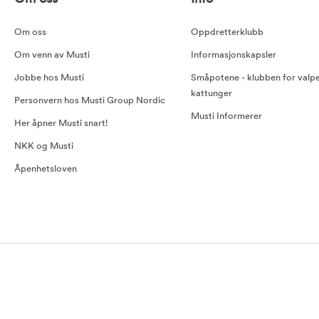
Om oss
Oppdretterklubb
Om venn av Musti
Informasjonskapsler
Jobbe hos Musti
Småpotene - klubben for valp
kattunger
Personvern hos Musti Group Nordic
Musti Informerer
Her åpner Musti snart!
NKK og Musti
Åpenhetsloven