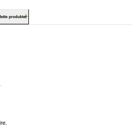
dette produktet
n
re.