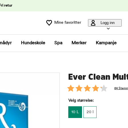
Fri retur
Mine favoritter
Logg inn
mådyr
Hundeskole
Spa
Merker
Kampanje
Ever Clean Mult
64 Stemm
Velg størrelse:
10 L
20 l