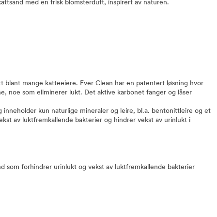
attsand med en frisk blomsterduft, inspirert av naturen.
ritt blant mange katteeiere. Ever Clean har en patentert løsning hvor
ene, noe som eliminerer lukt. Det aktive karbonet fanger og låser
 inneholder kun naturlige mineraler og leire, bl.a. bentonittleire og et
ekst av luktfremkallende bakterier og hindrer vekst av urinlukt i
nd som forhindrer urinlukt og vekst av luktfremkallende bakterier