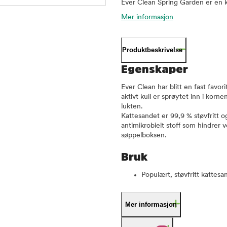
Ever Clean Spring Garden er en k
Mer informasjon
Produktbeskrivelse
Egenskaper
Ever Clean har blitt en fast favo
aktivt kull er sprøytet inn i korn
lukten.
Kattesandet er 99,9 % støvfritt og
antimikrobielt stoff som hindrer v
søppelboksen.
Bruk
Populært, støvfritt kattesa
Mer informasjon