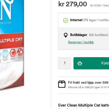
kr
279,00
(
kr
27,90
/ liter)
Internet
(På lager i nettb
Butikklager
(85 butikker)
Reserver i butikk
Fri frakt ved kjøp over 599
Akkurat nå
kr
599,00
igjen til fri f
Ever Clean Multiple Cat katt