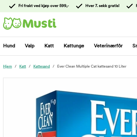
 til
Fri frakt ved kjøp over 599,-
Hver 7. sekk gratis!
oldet
Kontakt
kundeservice
Hund
Valp
Katt
Kattunge
Veterinærfôr
S
Hjem
Katt
Kattesand
Ever Clean Multiple Cat kattesand 10 Liter
foo