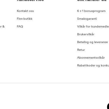
Kontakt oss
6 + 1 bonusprogram
Finn butikk
Smaksgaranti
er &
FAQ
Vilkår for kundemedl
Brukervilkår
Betaling og leveranse
Retur
Abonnementsvilkår
Rabattkoder og konku