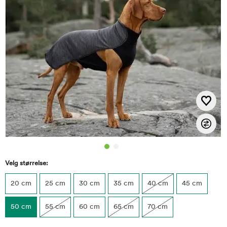
Velg størrelse:
20 cm
25 cm
30 cm
35 cm
40 cm
45 cm
50 cm
55 cm
60 cm
65 cm
70 cm