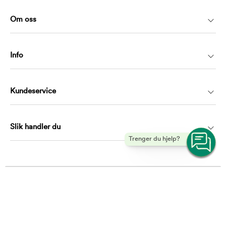
Om oss
Info
Kundeservice
Slik handler du
Trenger du hjelp?
Kontakt
kundeservice@musti.no
Telefon: 21983009
Hverdager mellom 10.00 – 16.00