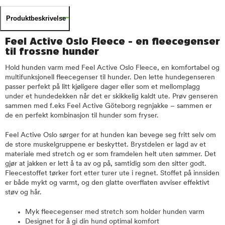
Produktbeskrivelse
Feel Active Oslo Fleece - en fleecegenser
til frossne hunder
Hold hunden varm med Feel Active Oslo Fleece, en komfortabel og
multifunksjonell fleecegenser til hunder. Den lette hundegenseren
passer perfekt på litt kjøligere dager eller som et mellomplagg
under et hundedekken når det er skikkelig kaldt ute. Prøv genseren
sammen med f.eks Feel Active Göteborg regnjakke – sammen er
de en perfekt kombinasjon til hunder som fryser.
Feel Active Oslo sørger for at hunden kan bevege seg fritt selv om
de store muskelgruppene er beskyttet. Brystdelen er lagd av et
materiale med stretch og er som framdelen helt uten sømmer. Det
gjør at jakken er lett å ta av og på, samtidig som den sitter godt.
Fleecestoffet tørker fort etter turer ute i regnet. Stoffet på innsiden
er både mykt og varmt, og den glatte overflaten avviser effektivt
støv og hår.
Myk fleecegenser med stretch som holder hunden varm
Designet for å gi din hund optimal komfort