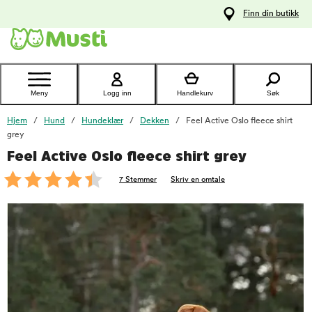
 til
Finn din butikk
oldet
Kontakt
kundeservice
Meny
Logg inn
Handlekurv
Søk
Hjem
Hund
Hundeklær
Dekken
Feel Active Oslo fleece shirt
grey
Feel Active Oslo fleece shirt grey
foo
7 Stemmer
Skriv en omtale