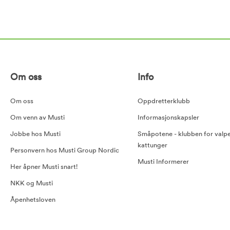
Om oss
Info
Om oss
Oppdretterklubb
Om venn av Musti
Informasjonskapsler
Jobbe hos Musti
Småpotene - klubben for valp
kattunger
Personvern hos Musti Group Nordic
Musti Informerer
Her åpner Musti snart!
NKK og Musti
Åpenhetsloven