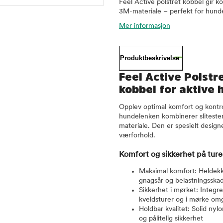
Feel Active polstret kobbel gir k
3M-materiale – perfekt for hunde
Mer informasjon
Produktbeskrivelse
Feel Active Polstr
kobbel for aktive
Opplev optimal komfort og kontro
hundelenken kombinerer slitest
materiale. Den er spesielt designe
værforhold.
Komfort og sikkerhet på tur
Maksimal komfort: Heldekk
gnagsår og belastningsska
Sikkerhet i mørket: Integre
kveldsturer og i mørke omg
Holdbar kvalitet: Solid nyl
og pålitelig sikkerhet