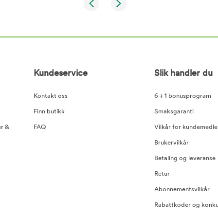
Kundeservice
Slik handler du
Kontakt oss
6 + 1 bonusprogram
Finn butikk
Smaksgaranti
er &
FAQ
Vilkår for kundemedl
Brukervilkår
Betaling og leveranse
Retur
Abonnementsvilkår
Rabattkoder og konku