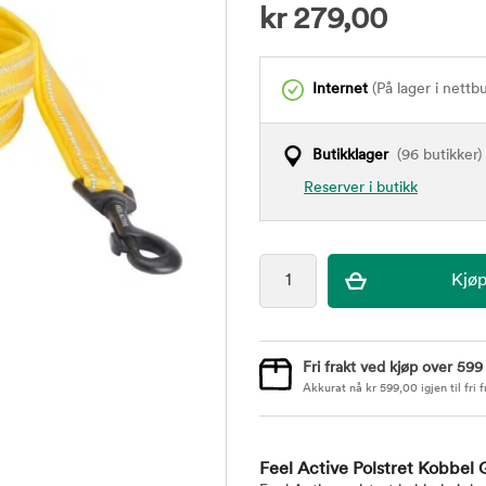
kr
279,00
Internet
(På lager i nettb
Butikklager
(96 butikker)
Reserver i butikk
Fri frakt ved kjøp over 599
Akkurat nå
kr
599,00
igjen til fri f
Feel Active Polstret Kobbel 