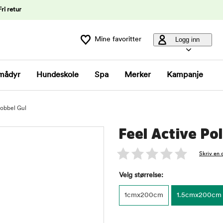
Fri retur
Mine favoritter
Logg inn
mådyr
Hundeskole
Spa
Merker
Kampanje
Kobbel Gul
Feel Active Po
Skriv en 
Velg størrelse:
1cmx200cm
1.5cmx200cm