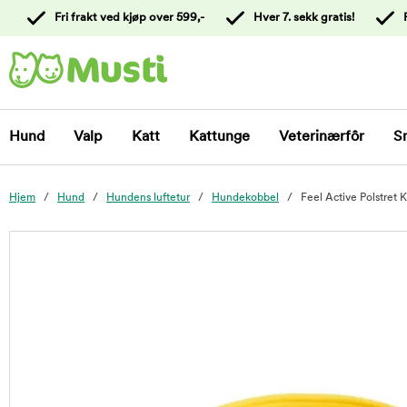
 til
Fri frakt ved kjøp over 599,-
Hver 7. sekk gratis!
oldet
Kontakt
kundeservice
Hund
Valp
Katt
Kattunge
Veterinærfôr
S
Hjem
Hund
Hundens luftetur
Hundekobbel
Feel Active Polstret 
foo