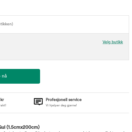
utikken)
Velg butikk
 kr
Profesjonell service
rakt!
Vi hjelper deg gjerne!
Gul
(1.5cmx200cm)