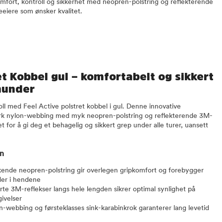
omfort, kontroll og sikkerhet med neopren-polstring og reflekterende
eiere som ønsker kvalitet.
et Kobbel gul – komfortabelt og sikkert
 hunder
ll med Feel Active polstret kobbel i gul. Denne innovative
erk nylon-webbing med myk neopren-polstring og reflekterende 3M-
t for å gi deg et behagelig og sikkert grep under alle turer, uansett
en
ende neopren-polstring gir overlegen gripkomfort og forebygger
der i hendene
rte 3M-reflekser langs hele lengden sikrer optimal synlighet på
ivelser
on-webbing og førsteklasses sink-karabinkrok garanterer lang levetid