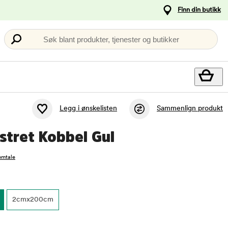
Finn din butikk
Søk blant produkter, tjenester og butikker
Legg i ønskelisten
Sammenlign produkt
lstret Kobbel Gul
omtale
2cmx200cm