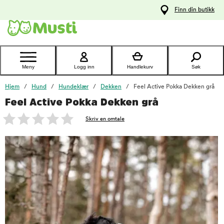
 til
Finn din butikk
oldet
Kontakt
kundeservice
Meny
Logg inn
Handlekurv
Søk
Hjem
Hund
Hundeklær
Dekken
Feel Active Pokka Dekken grå
Feel Active Pokka Dekken grå
foo
Skriv en omtale