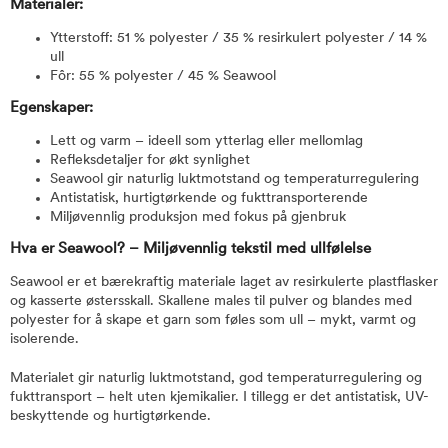
Materialer:
Ytterstoff: 51 % polyester / 35 % resirkulert polyester / 14 %
ull
Fôr: 55 % polyester / 45 % Seawool
Egenskaper:
Lett og varm – ideell som ytterlag eller mellomlag
Refleksdetaljer for økt synlighet
Seawool gir naturlig luktmotstand og temperaturregulering
Antistatisk, hurtigtørkende og fukttransporterende
Miljøvennlig produksjon med fokus på gjenbruk
Hva er Seawool? – Miljøvennlig tekstil med ullfølelse
Seawool er et bærekraftig materiale laget av resirkulerte plastflasker
og kasserte østersskall. Skallene males til pulver og blandes med
polyester for å skape et garn som føles som ull – mykt, varmt og
isolerende.
Materialet gir naturlig luktmotstand, god temperaturregulering og
fukttransport – helt uten kjemikalier. I tillegg er det antistatisk, UV-
beskyttende og hurtigtørkende.