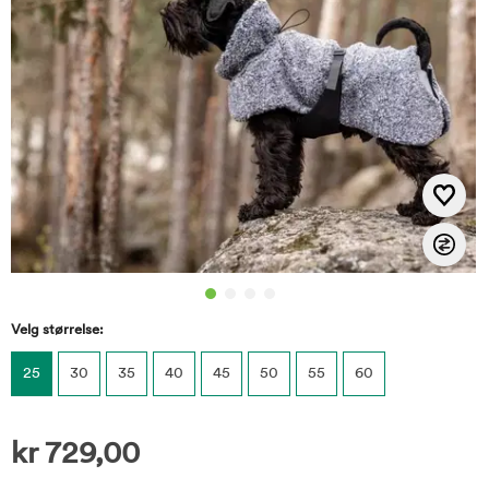
Velg størrelse:
25
30
35
40
45
50
55
60
kr
729,00