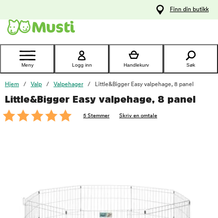
 til
Finn din butikk
oldet
Kontakt
kundeservice
Meny
Logg inn
Handlekurv
Søk
Hjem
Valp
Valpehager
Little&Bigger Easy valpehage, 8 panel
Little&Bigger Easy valpehage, 8 panel
foo
5 Stemmer
Skriv en omtale