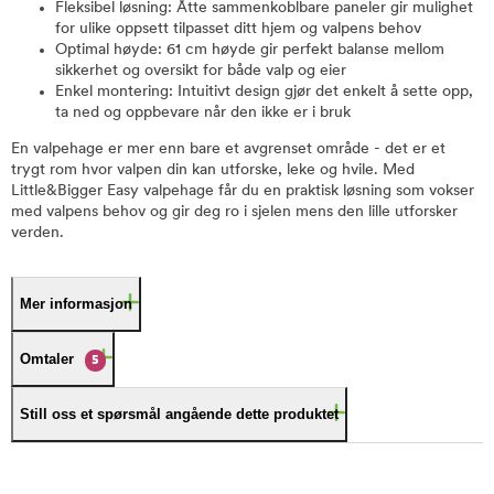
Fleksibel løsning: Åtte sammenkoblbare paneler gir mulighet
for ulike oppsett tilpasset ditt hjem og valpens behov
Optimal høyde: 61 cm høyde gir perfekt balanse mellom
sikkerhet og oversikt for både valp og eier
Enkel montering: Intuitivt design gjør det enkelt å sette opp,
ta ned og oppbevare når den ikke er i bruk
En valpehage er mer enn bare et avgrenset område - det er et
trygt rom hvor valpen din kan utforske, leke og hvile. Med
Little&Bigger Easy valpehage får du en praktisk løsning som vokser
med valpens behov og gir deg ro i sjelen mens den lille utforsker
verden.
Mer informasjon
Omtaler
5
Still oss et spørsmål angående dette produktet