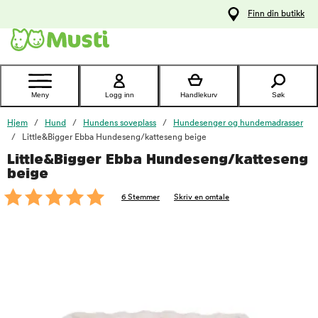
 til
Finn din butikk
oldet
Kontakt
kundeservice
Meny
Logg inn
Handlekurv
Søk
Hjem
Hund
Hundens soveplass
Hundesenger og hundemadrasser
Little&Bigger Ebba Hundeseng/katteseng beige
Little&Bigger Ebba Hundeseng/katteseng
foo
beige
6 Stemmer
Skriv en omtale