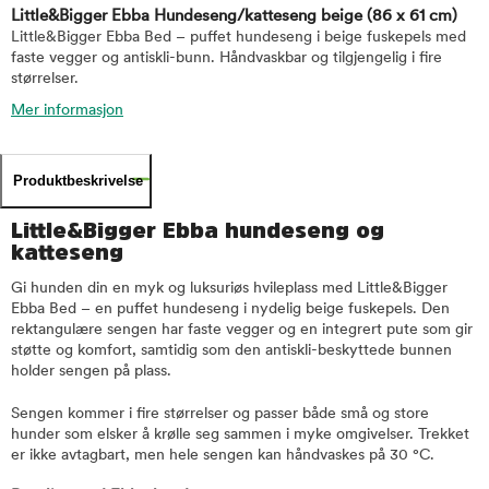
Little&Bigger Ebba Hundeseng/katteseng beige
(86 x 61 cm)
Little&Bigger Ebba Bed – puffet hundeseng i beige fuskepels med
faste vegger og antiskli-bunn. Håndvaskbar og tilgjengelig i fire
størrelser.
Mer informasjon
Produktbeskrivelse
Little&Bigger Ebba hundeseng og
katteseng
Gi hunden din en myk og luksuriøs hvileplass med Little&Bigger
Ebba Bed – en puffet hundeseng i nydelig beige fuskepels. Den
rektangulære sengen har faste vegger og en integrert pute som gir
støtte og komfort, samtidig som den antiskli-beskyttede bunnen
holder sengen på plass.
Sengen kommer i fire størrelser og passer både små og store
hunder som elsker å krølle seg sammen i myke omgivelser. Trekket
er ikke avtagbart, men hele sengen kan håndvaskes på 30 °C.