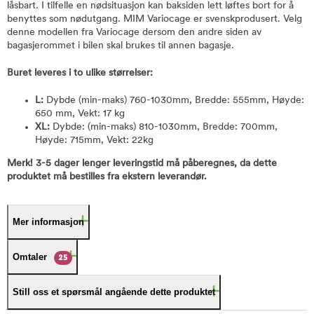
låsbart. I tilfelle en nødsituasjon kan baksiden lett løftes bort for å
benyttes som nødutgang. MIM Variocage er svenskprodusert. Velg
denne modellen fra Variocage dersom den andre siden av
bagasjerommet i bilen skal brukes til annen bagasje.
Buret leveres i to ulike størrelser:
L:
Dybde (min-maks) 760-1030mm, Bredde: 555mm, Høyde:
650 mm, Vekt: 17 kg
XL:
Dybde: (min-maks) 810-1030mm, Bredde: 700mm,
Høyde: 715mm, Vekt: 22kg
Merk! 3-5 dager lenger leveringstid må påberegnes, da dette
produktet må bestilles fra ekstern leverandør.
Mer informasjon
Omtaler
25
Still oss et spørsmål angående dette produktet