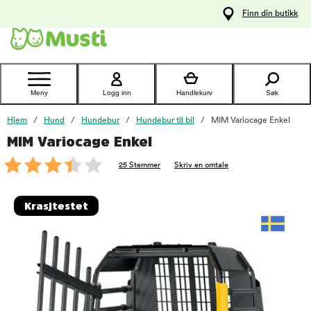
 til
Finn din butikk
oldet
Kontakt
kundeservice
Meny
Logg inn
Handlekurv
Søk
Hjem
Hund
Hundebur
Hundebur til bil
MIM Variocage Enkel
MIM Variocage Enkel
foo
25 Stemmer
Skriv en omtale
Krasjtestet