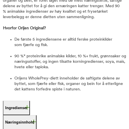
organer og bein, er fôret laget med de mest næringstette, saftige
delene av byttet for å gi den ernæringen katter trenger. Med 90
% animalske ingredienser av høy kvalitet og et frysetørket
leverbelegg er denne dietten uten sammenligning.
Hvorfor Orijen Original?
De første 5 ingrediensene er alltid ferske proteinkilder
som fjærfe og fisk.
90 %* proteinrike animalske kilder, 10 %+ frukt, grønnsaker og
næringsstoffer, og ingen tilsatte korningredienser, soya, mais,
hvete eller tapioka.
Orijens WholePrey-diett inneholder de saftigste delene av
byttet, som fjærfe eller fisk, organer og bein for å etterligne
det kattens forfedre spiste i naturen.
Ingredienser
Næringsinnhold