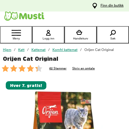
 til
Finn din butikk
oldet
Kontakt
kundeservice
Meny
Logg inn
Handlekurv
Søk
Hjem
Katt
Kattemat
Kornfri kattemat
Orijen Cat Original
Orijen Cat Original
foo
62 Stemmer
Skriv en omtale
Hver 7. gratis!