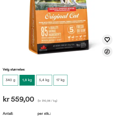
Velg størrelse:
340 g
1,8 kg
5,4 kg
17 kg
kr
559,00
(
kr
310,56
/ kg)
Antall:
per stk.: