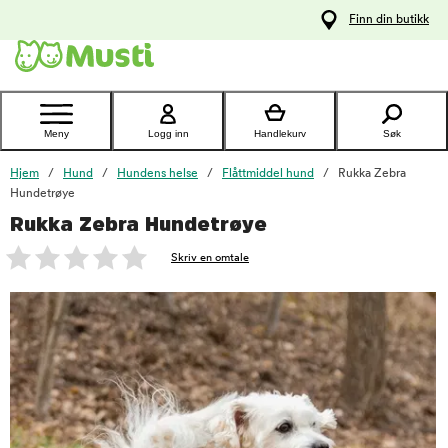
 til
Finn din butikk
oldet
Kontakt
kundeservice
Meny
Logg inn
Handlekurv
Søk
Hjem
Hund
Hundens helse
Flåttmiddel hund
Rukka Zebra
Hundetrøye
Rukka Zebra Hundetrøye
foo
Skriv en omtale