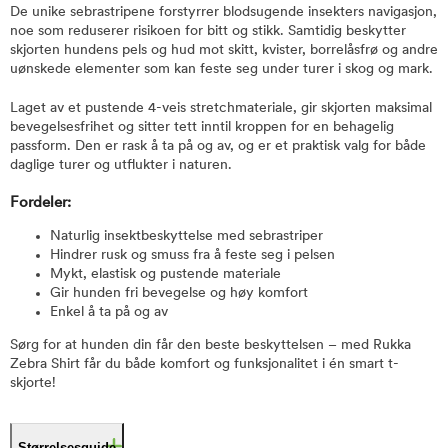
De unike sebrastripene forstyrrer blodsugende insekters navigasjon,
noe som reduserer risikoen for bitt og stikk. Samtidig beskytter
skjorten hundens pels og hud mot skitt, kvister, borrelåsfrø og andre
uønskede elementer som kan feste seg under turer i skog og mark.
Laget av et pustende 4-veis stretchmateriale, gir skjorten maksimal
bevegelsesfrihet og sitter tett inntil kroppen for en behagelig
passform. Den er rask å ta på og av, og er et praktisk valg for både
daglige turer og utflukter i naturen.
Fordeler:
Naturlig insektbeskyttelse med sebrastriper
Hindrer rusk og smuss fra å feste seg i pelsen
Mykt, elastisk og pustende materiale
Gir hunden fri bevegelse og høy komfort
Enkel å ta på og av
Sørg for at hunden din får den beste beskyttelsen – med Rukka
Zebra Shirt får du både komfort og funksjonalitet i én smart t-
skjorte!
Størrelsesguide