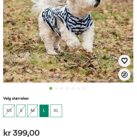
Velg størrelse:
XS
S
M
L
XL
kr
399,00