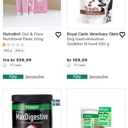
Nutrolin
® Gut & Flora
Royal Canin Veterinary Diets
Nutritional Paste 200g
Dog Gastrointestinal
Godbiter til hund 230 g
600 g
200 g
fra
kr
539,99
kr
109,00
På lager.
På lager.
Kjøp
Kjøp
Sammenlign
Sammenlign