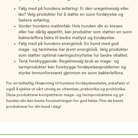
Følg med på hundens avføring: Er den uregelmessig eller
løs? Velg produkter for å støtte en sunn fordøyelse og
fastere avføring.
Vurder hundens matinntak: Hvis hunden din er kresen
eller har dårlig appetitt, kan produkter som støtter en sunn
bakterieflora bidra til bedre matlyst og fordøyelse.
Følg med på hundens energinivå: En hund med god
mage- og tarmhelse har jevnt energinivå. Velg produkter
som støtter optimal næringsutnyttelse for bedre vitalitet.
Tenk forebyggende: Regelmessig bruk av mage- og
tarmprodukter kan forebygge fordøyelsesproblemer og
styrke immunforsvaret gjennom en sunn bakterieflora.
For en helhetlig tilnærming til hundens fordøyelseshelse, anbefaler vi
også å sjekke ut vårt utvalg av vitaminer, prebiotika og probiotika.
Disse produktene kompletterer mage- og tarmproduktene og gir
hunden din den beste forutsetningen for god helse. Finn de beste
produktene for din hund i dag!