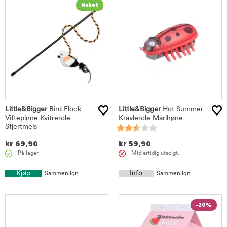
Little&Bigger
Bird Flock
Little&Bigger
Hot Summer
Viftepinne Kvitrende
Kravlende Marihøne
Stjertmeis
kr
69,90
kr
59,90
På lager.
Midlertidig utsolgt.
Kjøp
Info
Sammenlign
Sammenlign
-20%