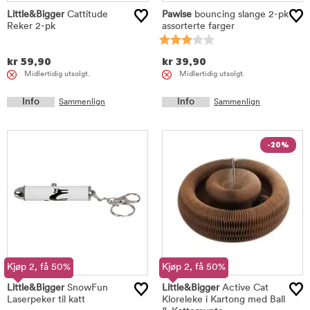
Little&Bigger
Cattitude
Pawise
bouncing slange 2-pk
Reker 2-pk
assorterte farger
kr
59,90
kr
39,90
Midlertidig utsolgt.
Midlertidig utsolgt.
Info
Info
Sammenlign
Sammenlign
-20%
Kjøp 2, få 50%
Kjøp 2, få 50%
Little&Bigger
SnowFun
Little&Bigger
Active Cat
Laserpeker til katt
Kloreleke i Kartong med Ball