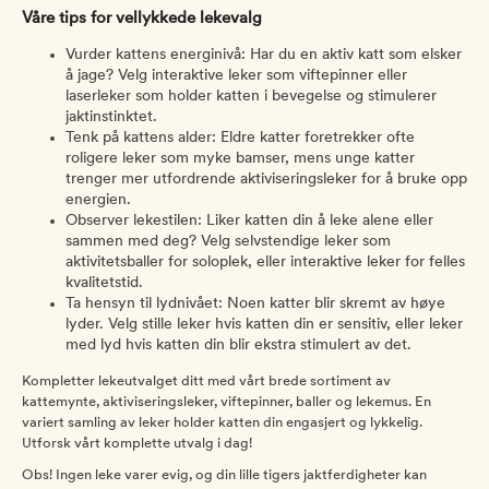
Våre tips for vellykkede lekevalg
Vurder kattens energinivå: Har du en aktiv katt som elsker
å jage? Velg interaktive leker som viftepinner eller
laserleker som holder katten i bevegelse og stimulerer
jaktinstinktet.
Tenk på kattens alder: Eldre katter foretrekker ofte
roligere leker som myke bamser, mens unge katter
trenger mer utfordrende aktiviseringsleker for å bruke opp
energien.
Observer lekestilen: Liker katten din å leke alene eller
sammen med deg? Velg selvstendige leker som
aktivitetsballer for soloplek, eller interaktive leker for felles
kvalitetstid.
Ta hensyn til lydnivået: Noen katter blir skremt av høye
lyder. Velg stille leker hvis katten din er sensitiv, eller leker
med lyd hvis katten din blir ekstra stimulert av det.
Kompletter lekeutvalget ditt med vårt brede sortiment av
kattemynte, aktiviseringsleker, viftepinner, baller og lekemus. En
variert samling av leker holder katten din engasjert og lykkelig.
Utforsk vårt komplette utvalg i dag!
Obs! Ingen leke varer evig, og din lille tigers jaktferdigheter kan