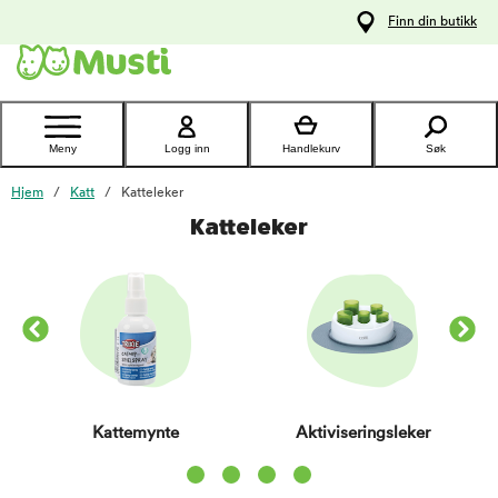
 til
Finn din butikk
oldet
Kontakt
kundeservice
Meny
Logg inn
Handlekurv
Søk
Hjem
Katt
Katteleker
Katteleker
Kattemynte
Aktiviseringsleker
Item 1 of 4