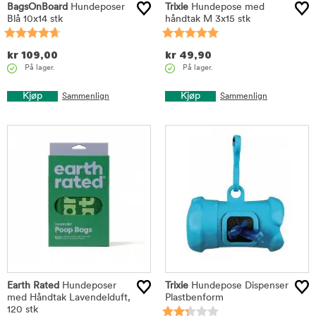
BagsOnBoard
Hundeposer
Trixie
Hundepose med
Blå 10x14 stk
håndtak M 3x15 stk
kr
109,00
kr
49,90
På lager.
På lager.
Kjøp
Kjøp
Sammenlign
Sammenlign
Earth Rated
Hundeposer
Trixie
Hundepose Dispenser
med Håndtak Lavendelduft,
Plastbenform
120 stk