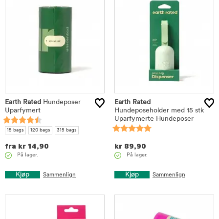
Earth Rated
Hundeposer
Earth Rated
Uparfymert
Hundeposeholder med 15 stk
Uparfymerte Hundeposer
15 bags
120 bags
315 bags
fra
kr
14,90
kr
89,90
På lager.
På lager.
Kjøp
Kjøp
Sammenlign
Sammenlign