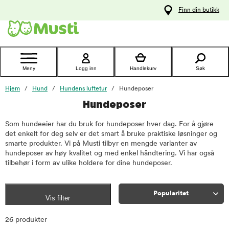
 til
Finn din butikk
oldet
Kontakt
kundeservice
Meny
Logg inn
Handlekurv
Søk
Hjem
Hund
Hundens luftetur
Hundeposer
Hundeposer
Som hundeeier har du bruk for hundeposer hver dag. For å gjøre
det enkelt for deg selv er det smart å bruke praktiske løsninger og
smarte produkter. Vi på Musti tilbyr en mengde varianter av
hundeposer av høy kvalitet og med enkel håndtering. Vi har også
tilbehør i form av ulike holdere for dine hundeposer.
Popularitet
Vis filter
Sorter
26 produkter