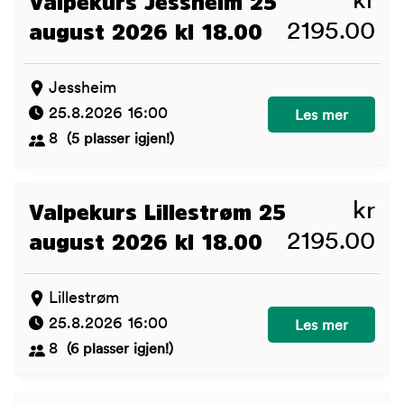
kr
Valpekurs Jessheim 25
2195.00
august 2026 kl 18.00
Jessheim
25.8.2026 16:00
Valpekurs Jessh
Les mer
8
(5 plasser igjen!)
kr
Valpekurs Lillestrøm 25
2195.00
august 2026 kl 18.00
Lillestrøm
25.8.2026 16:00
Valpekurs Lilles
Les mer
8
(6 plasser igjen!)