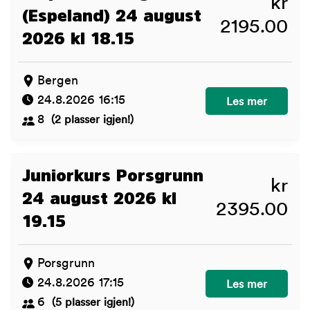
kr
(Espeland) 24 august
2195.00
2026 kl 18.15
Bergen
24.8.2026 16:15
Valpekurs Bergen
Les mer
8
(2 plasser igjen!)
Juniorkurs Porsgrunn
kr
24 august 2026 kl
2395.00
19.15
Porsgrunn
24.8.2026 17:15
Juniorkurs Porsg
Les mer
6
(5 plasser igjen!)