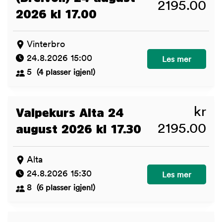
2195.00
2026 kl 17.00
Vinterbro
24.8.2026 15:00
Valpekurs Vinter
Les mer
5
(4 plasser igjen!)
kr
Valpekurs Alta 24
2195.00
august 2026 kl 17.30
Alta
24.8.2026 15:30
Valpekurs Alta 2
Les mer
8
(6 plasser igjen!)