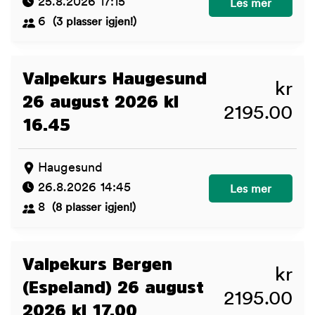
25.8.2026 17:15
Voksenkurs Askim
Les mer
6
(3 plasser igjen!)
Valpekurs Haugesund
kr
26 august 2026 kl
2195.00
16.45
Haugesund
26.8.2026 14:45
Valpekurs Hauge
Les mer
8
(8 plasser igjen!)
Valpekurs Bergen
kr
(Espeland) 26 august
2195.00
2026 kl 17.00