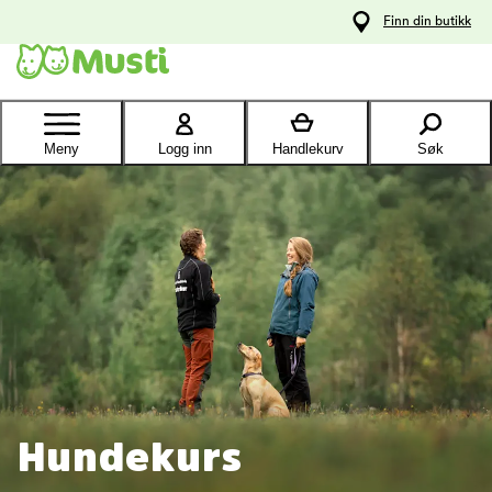
 til
Finn din butikk
oldet
Kontakt
kundeservice
Meny
Logg inn
Handlekurv
Søk
Hundekurs