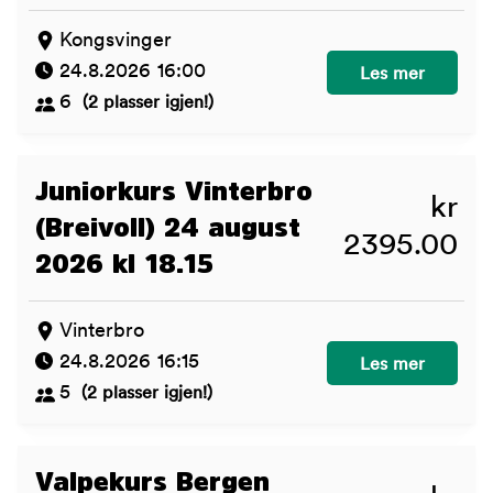
Kongsvinger
24.8.2026 16:00
Voksenkurs Kong
Les mer
6
(2 plasser igjen!)
Juniorkurs Vinterbro
kr
(Breivoll) 24 august
2395.00
2026 kl 18.15
Vinterbro
24.8.2026 16:15
Juniorkurs Vinter
Les mer
5
(2 plasser igjen!)
Valpekurs Bergen