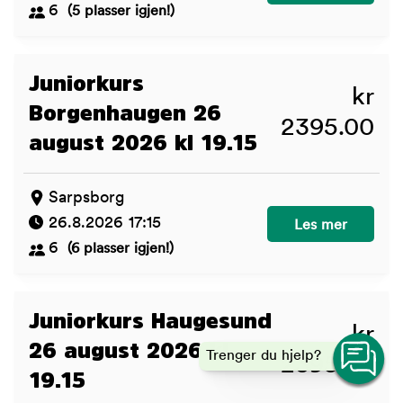
6
(5 plasser igjen!)
Juniorkurs
kr
Borgenhaugen 26
2395.00
august 2026 kl 19.15
Sarpsborg
26.8.2026 17:15
Juniorkurs Borge
Les mer
6
(6 plasser igjen!)
Juniorkurs Haugesund
kr
26 august 2026 kl
Trenger du hjelp?
2395.00
19.15