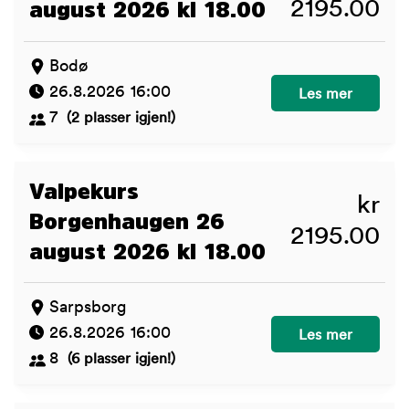
2195.00
august 2026 kl 18.00
Bodø
26.8.2026 16:00
Valpekurs Bodø 
Les mer
7
(2 plasser igjen!)
Valpekurs
kr
Borgenhaugen 26
2195.00
august 2026 kl 18.00
Sarpsborg
26.8.2026 16:00
Valpekurs Borge
Les mer
8
(6 plasser igjen!)