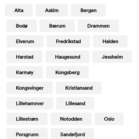
Alta
Askim
Bergen
Bodø
Bærum
Drammen
Elverum
Fredrikstad
Halden
Harstad
Haugesund
Jessheim
Karmøy
Kongsberg
Kongsvinger
Kristiansand
Lillehammer
Lillesand
Lillestrøm
Notodden
Oslo
Porsgrunn
Sandefjord