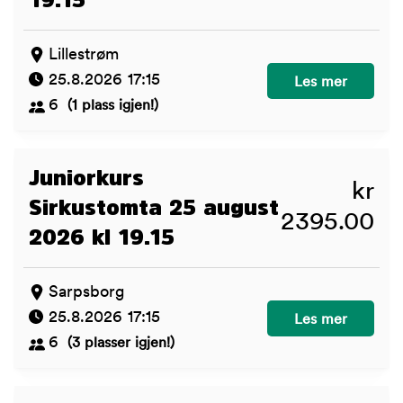
Lillestrøm
25.8.2026 17:15
juniorkurs Lilles
Les mer
6
(1 plass igjen!)
Juniorkurs
kr
Sirkustomta 25 august
2395.00
2026 kl 19.15
Sarpsborg
25.8.2026 17:15
Juniorkurs Sirku
Les mer
6
(3 plasser igjen!)