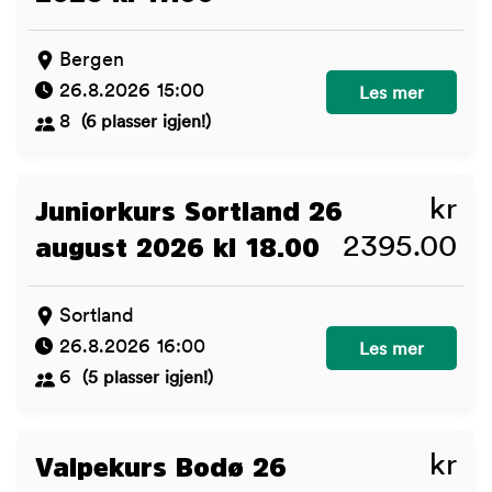
Bergen
26.8.2026 15:00
Valpekurs Bergen
Les mer
8
(6 plasser igjen!)
kr
Juniorkurs Sortland 26
2395.00
august 2026 kl 18.00
Sortland
26.8.2026 16:00
Juniorkurs Sortl
Les mer
6
(5 plasser igjen!)
kr
Valpekurs Bodø 26