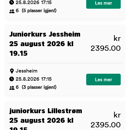
25.8.2026 17:15
Juniorkurs Dram
Les mer
6
(5 plasser igjen!)
Juniorkurs Jessheim
kr
25 august 2026 kl
2395.00
19.15
Jessheim
25.8.2026 17:15
Juniorkurs Jessh
Les mer
6
(3 plasser igjen!)
juniorkurs Lillestrøm
kr
25 august 2026 kl
2395.00
19.15