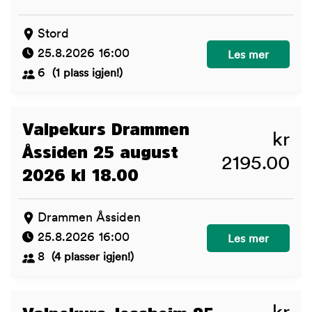
Stord
25.8.2026 16:00
Juniorkurs Stord
Les mer
6
(1 plass igjen!)
Valpekurs Drammen
kr
Åssiden 25 august
2195.00
2026 kl 18.00
Drammen Åssiden
25.8.2026 16:00
Valpekurs Dramm
Les mer
8
(4 plasser igjen!)