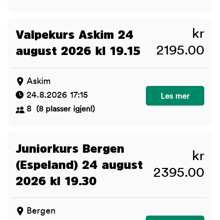
kr
Valpekurs Askim 24
2195.00
august 2026 kl 19.15
Askim
24.8.2026 17:15
Valpekurs Askim 
Les mer
8
(8 plasser igjen!)
Juniorkurs Bergen
kr
(Espeland) 24 august
2395.00
2026 kl 19.30
Bergen