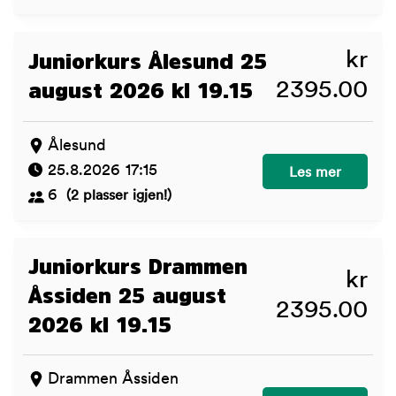
kr
Juniorkurs Ålesund 25
2395.00
august 2026 kl 19.15
Ålesund
25.8.2026 17:15
Juniorkurs Ålesu
Les mer
6
(2 plasser igjen!)
Juniorkurs Drammen
kr
Åssiden 25 august
2395.00
2026 kl 19.15
Drammen Åssiden