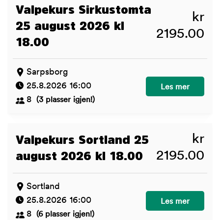
Valpekurs Sirkustomta
kr
25 august 2026 kl
2195.00
18.00
Sarpsborg
25.8.2026 16:00
Valpekurs Sirkus
Les mer
8
(3 plasser igjen!)
kr
Valpekurs Sortland 25
2195.00
august 2026 kl 18.00
Sortland
25.8.2026 16:00
Valpekurs Sortla
Les mer
8
(6 plasser igjen!)