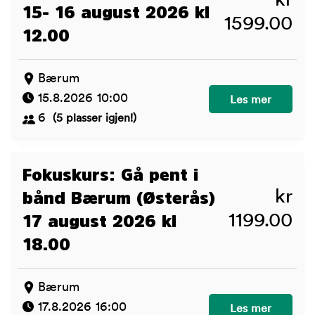
kr
15- 16 august 2026 kl
1599.00
12.00
Bærum
15.8.2026 10:00
Barn og hund Bæ
Les mer
6
(5 plasser igjen!)
Fokuskurs: Gå pent i
kr
bånd Bærum (Østerås)
1199.00
17 august 2026 kl
18.00
Bærum
17.8.2026 16:00
Fokuskurs: Gå pe
Les mer