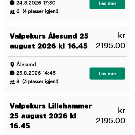
24.8.2026 17:30
Juniorkurs Berge
Les mer
6
(4 plasser igjen!)
kr
Valpekurs Ålesund 25
2195.00
august 2026 kl 16.45
Ålesund
25.8.2026 14:45
Valpekurs Ålesun
Les mer
8
(3 plasser igjen!)
Valpekurs Lillehammer
kr
25 august 2026 kl
2195.00
16.45