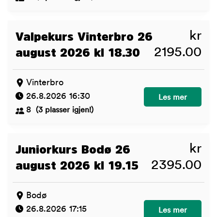
kr
Valpekurs Vinterbro 26
2195.00
august 2026 kl 18.30
Vinterbro
26.8.2026 16:30
Valpekurs Vinter
Les mer
8
(3 plasser igjen!)
kr
Juniorkurs Bodø 26
2395.00
august 2026 kl 19.15
Bodø
26.8.2026 17:15
Juniorkurs Bodø 
Les mer