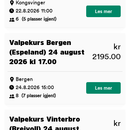
Kongsvinger
22.8.2026 11:00
Barn og hund Ko
Les mer
6
(5 plasser igjen!)
Valpekurs Bergen
kr
(Espeland) 24 august
2195.00
2026 kl 17.00
Bergen
24.8.2026 15:00
Valpekurs Bergen
Les mer
8
(7 plasser igjen!)
Valpekurs Vinterbro
kr
(Breivoll) 24 august