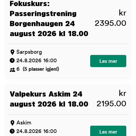
Fokuskurs:
kr
Passeringstrening
2395.00
Borgenhaugen 24
august 2026 kl 18.00
Sarpsborg
24.8.2026 16:00
Fokuskurs: Pass
Les mer
6
(5 plasser igjen!)
kr
Valpekurs Askim 24
2195.00
august 2026 kl 18.00
Askim
24.8.2026 16:00
Valpekurs Askim
Les mer