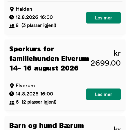
Halden
12.8.2026 16:00
Valpekurs Halden
Les mer
8
(3 plasser igjen!)
Sporkurs for
kr
familiehunden Elverum
2699.00
14- 16 august 2026
Elverum
14.8.2026 16:00
Sporkurs for fam
Les mer
6
(2 plasser igjen!)
Barn og hund Bærum