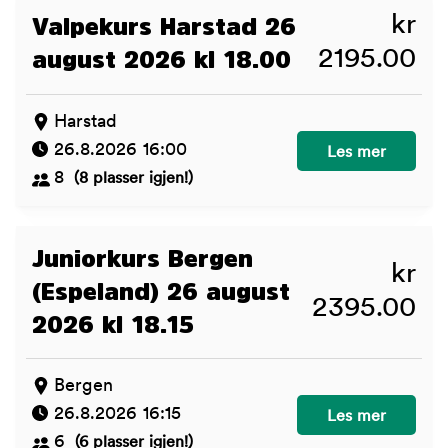
kr
Valpekurs Harstad 26
2195.00
august 2026 kl 18.00
Harstad
26.8.2026 16:00
Valpekurs Harsta
Les mer
8
(8 plasser igjen!)
Juniorkurs Bergen
kr
(Espeland) 26 august
2395.00
2026 kl 18.15
Bergen
26.8.2026 16:15
Juniorkurs Berge
Les mer
6
(6 plasser igjen!)