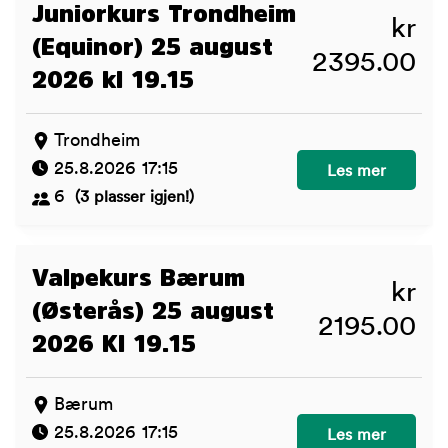
Juniorkurs Trondheim
kr
(Equinor) 25 august
2395.00
2026 kl 19.15
Trondheim
25.8.2026 17:15
Juniorkurs Trond
Les mer
6
(3 plasser igjen!)
Valpekurs Bærum
kr
(Østerås) 25 august
2195.00
2026 Kl 19.15
Bærum
25.8.2026 17:15
Valpekurs Bærum 
Les mer