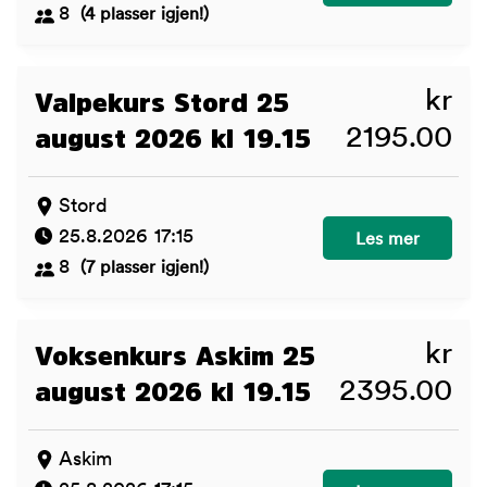
8
(4 plasser igjen!)
kr
Valpekurs Stord 25
2195.00
august 2026 kl 19.15
Stord
25.8.2026 17:15
Valpekurs Stord 
Les mer
8
(7 plasser igjen!)
kr
Voksenkurs Askim 25
2395.00
august 2026 kl 19.15
Askim