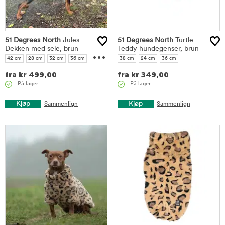
51 Degrees North
Jules
51 Degrees North
Turtle
Dekken med sele, brun
...
Teddy hundegenser, brun
42 cm
28 cm
32 cm
36 cm
38 cm
24 cm
36 cm
38 cm
fra
kr
499,00
fra
kr
349,00
På lager.
På lager.
Kjøp
Kjøp
Sammenlign
Sammenlign