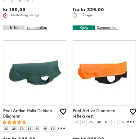
kr
100,00
fra
kr
329,00
Midlertidig utsolgt.
På lager.
Info
Kjøp
Sammenlign
Sammenlign
Feel Active
Halla Dekken
Feel Active
Drammen
Blågrønn
refleksvest
...
...
30
25
35
40
45
50
55
60
65
20
25
30
35
40
45
50
55
60
65
70