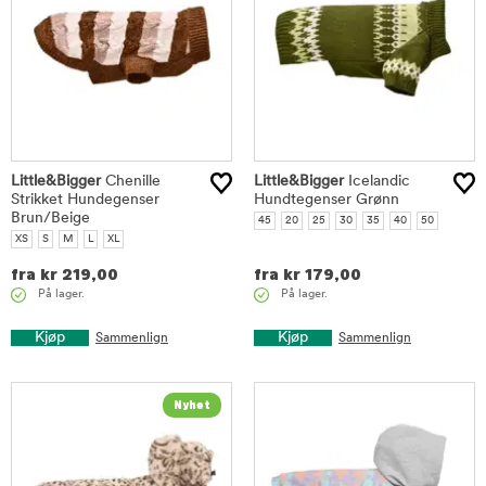
Little&Bigger
Chenille
Little&Bigger
Icelandic
Strikket Hundegenser
Hundtegenser Grønn
Brun/Beige
45
20
25
30
35
40
50
XS
S
M
L
XL
fra
kr
219,00
fra
kr
179,00
På lager.
På lager.
Kjøp
Kjøp
Sammenlign
Sammenlign