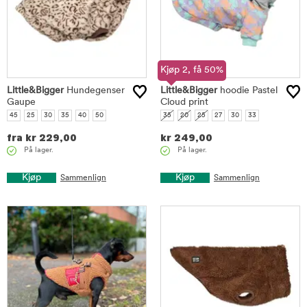
Kjøp 2, få 50%
Little&Bigger
Hundegenser
Little&Bigger
hoodie Pastel
Gaupe
Cloud print
45
25
30
35
40
50
35
20
25
27
30
33
fra
kr
229,00
kr
249,00
På lager.
På lager.
Kjøp
Kjøp
Sammenlign
Sammenlign