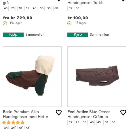
grå
Hundegenser Turkis
40
25
30
35
45
50
55
60
55
60
fra
kr
729,00
kr
100,00
På lager.
På lager.
Kjøp
Kjøp
Sammenlign
Sammenlign
Basic
Premium Aiko
Feel Active
Blue Ocean
Hundegenser med Hette
Hundegenser Gråbrun
55
25
30
40
45
50
60
60
45
50
55