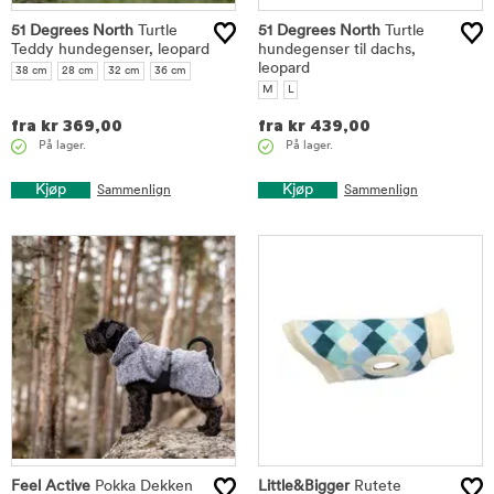
51 Degrees North
Turtle
51 Degrees North
Turtle
Teddy hundegenser, leopard
hundegenser til dachs,
leopard
38 cm
28 cm
32 cm
36 cm
M
L
fra
kr
369,00
fra
kr
439,00
På lager.
På lager.
Kjøp
Kjøp
Sammenlign
Sammenlign
Feel Active
Pokka Dekken
Little&Bigger
Rutete