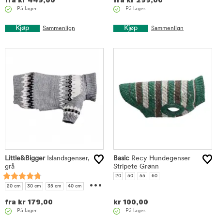
fra
kr
449,00
fra
kr
299,00
På lager.
På lager.
Kjøp
Kjøp
Sammenlign
Sammenlign
Little&Bigger
Islandsgenser,
Basic
Recy Hundegenser
grå
Stripete Grønn
...
20
50
55
60
20 cm
30 cm
35 cm
40 cm
45 cm
50 cm
55 cm
fra
kr
179,00
kr
100,00
På lager.
På lager.