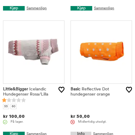
Kjøp
Kjøp
Sammenlign
Sammenlign
Little&Bigger
Icelandic
Basic
Reflective Dot
Hundegenser Rosa/Lilla
hundegenser orange
55
60
kr
100,00
kr
50,00
På lager.
Midlertidig utsolgt.
Kjøp
Info
Sammenlign
Sammenlign