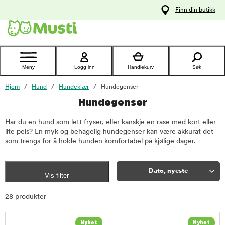
 til
Finn din butikk
oldet
Kontakt
kundeservice
Meny
Logg inn
Handlekurv
Søk
Hjem
Hund
Hundeklær
Hundegenser
Hundegenser
Har du en hund som lett fryser, eller kanskje en rase med kort eller
lite pels? En myk og behagelig hundegenser kan være akkurat det
som trengs for å holde hunden komfortabel på kjølige dager.
Dato, nyeste
Vis filter
Sorter
28 produkter