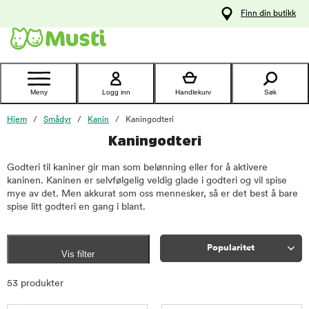
 til
Finn din butikk
oldet
Kontakt
kundeservice
Meny
Logg inn
Handlekurv
Søk
Hjem
Smådyr
Kanin
Kaningodteri
Kaningodteri
Godteri til kaniner gir man som belønning eller for å aktivere
kaninen. Kaninen er selvfølgelig veldig glade i godteri og vil spise
mye av det. Men akkurat som oss mennesker, så er det best å bare
spise litt godteri en gang i blant.
Popularitet
Vis filter
Sorter
53 produkter