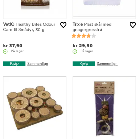
VetIQ
Healthy Bites Odour
Trixie
Plast skål med
Care til Smådyr, 30 g
gnagergressfrø
kr
37,90
kr
29,90
På lager.
På lager.
Kjøp
Kjøp
Sammenlign
Sammenlign