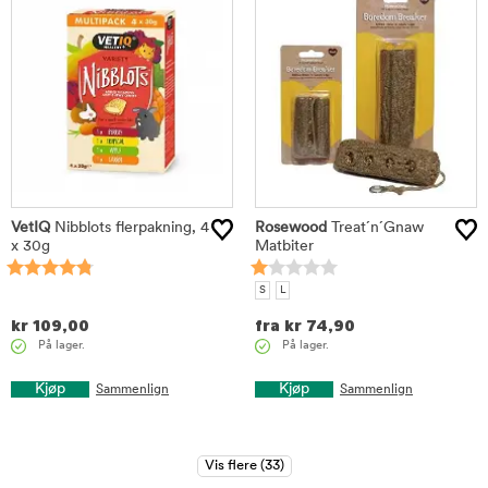
VetIQ
Nibblots flerpakning, 4
Rosewood
Treat´n´Gnaw
x 30g
Matbiter
S
L
kr
109,00
fra
kr
74,90
På lager.
På lager.
Kjøp
Kjøp
Sammenlign
Sammenlign