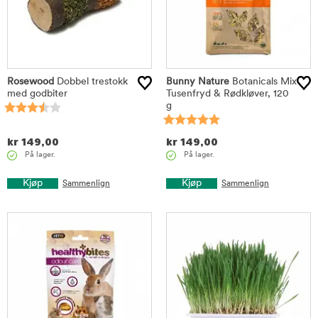
Rosewood
Dobbel trestokk
Bunny Nature
Botanicals Mix
med godbiter
Tusenfryd & Rødkløver, 120
g
kr
149,00
kr
149,00
På lager.
På lager.
Kjøp
Kjøp
Sammenlign
Sammenlign