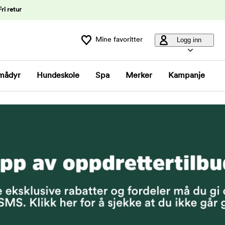
Fri retur
Mine favoritter
Logg inn
mådyr
Hundeskole
Spa
Merker
Kampanje