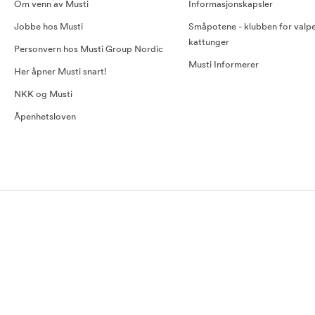
Om venn av Musti
Informasjonskapsler
Jobbe hos Musti
Småpotene - klubben for valp
kattunger
Personvern hos Musti Group Nordic
Musti Informerer
Her åpner Musti snart!
NKK og Musti
Åpenhetsloven