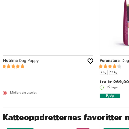
Nutrima
Dog Puppy
Purenatural
Dog 
2 kg
12 kg
fra
kr
269,00
På lager.
Midlertidig utsolgt.
Kjøp
Katteoppdretternes favoritter