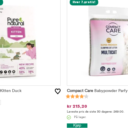
!
Hver 7.gratis!
Kitten Duck
Compact Care
Babypowder Parfy
kr
215,20
Laveste pris de siste 30 dagene: 269.00.
På lager.
Kjøp