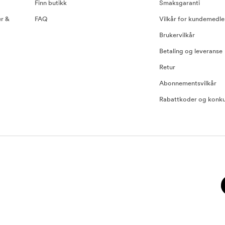
Finn butikk
Smaksgaranti
er &
FAQ
Vilkår for kundemedl
Brukervilkår
Betaling og leveranse
Retur
Abonnementsvilkår
Rabattkoder og konku