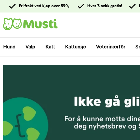
 til
Fri frakt ved kjøp over 599,-
Hver 7. sekk gratis!
oldet
Kontakt
kundeservice
Hund
Valp
Katt
Kattunge
Veterinærfôr
S