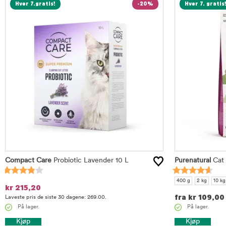
Hver 7.gratis!
-20%
Hver 7. gratis
Compact Care
Probiotic Lavender 10 L
Purenatural
Cat 
400 g
2 kg
10 kg
kr
215,20
fra
kr
109,00
Laveste pris de siste 30 dagene: 269.00.
På lager.
På lager.
Kjøp
Kjøp