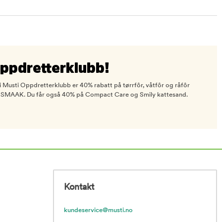
Oppdretterklubb!
 Musti Oppdretterklubb er 40% rabatt på tørrfôr, våtfôr og råfôr
h og SMAAK. Du får også 40% på Compact Care og Smily kattesand.
Kontakt
kundeservice@musti.no