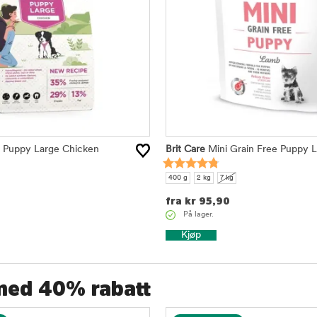
Puppy Large Chicken
Brit Care
Mini Grain Free Puppy 
400 g
2 kg
7 kg
fra
kr
95,90
På lager.
Kjøp
 med 40% rabatt