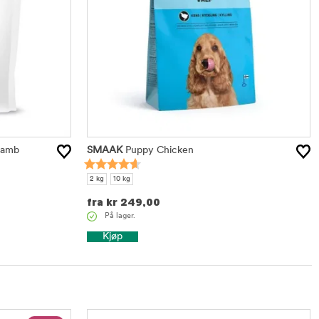
Lamb
SMAAK
Puppy Chicken
2 kg
10 kg
fra
kr
249,00
På lager.
Kjøp