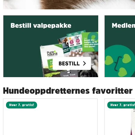
Hundeoppdretternes favoritte
Hver 7. gratis!
Hver 7. gratis