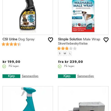
CSI Urine
Dog Spray
Simple Solution
Male Wrap
Skvettebeskyttelse
S
M
L
kr
199,00
fra
kr
239,00
På lager.
På lager.
Kjøp
Kjøp
Sammenlign
Sammenlign