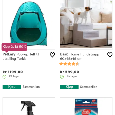
Kjøp 2, få 50%
PetEasy
Pop-up Telt til
Basic
Home hundetrapp
utstilling Turkis
60x45x45 cm
kr
1199,00
kr
599,00
På lager.
På lager.
Kjøp
Kjøp
Sammenlign
Sammenlign