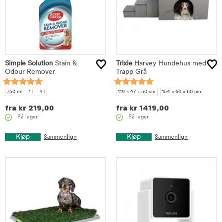
Simple Solution
Stain &
Trixie
Harvey Hundehus med
Odour Remover
Trapp Grå
750 ml
1 l
4 l
119 × 47 × 50 cm
154 × 60 × 60 cm
fra
kr
219,00
fra
kr
1419,00
På lager.
På lager.
Kjøp
Kjøp
Sammenlign
Sammenlign