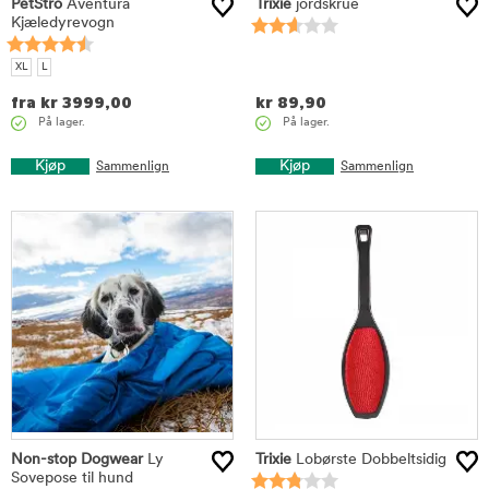
PetStro
Aventura
Trixie
jordskrue
Kjæledyrevogn
XL
L
fra
kr
3999,00
kr
89,90
På lager.
På lager.
Kjøp
Kjøp
Sammenlign
Sammenlign
Non-stop Dogwear
Ly
Trixie
Lobørste Dobbeltsidig
Sovepose til hund