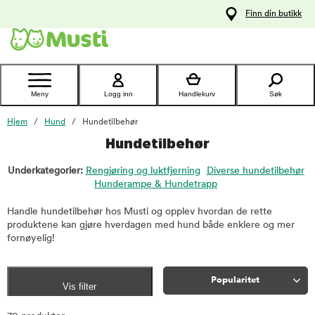
 til
Finn din butikk
oldet
Kontakt
kundeservice
Meny
Logg inn
Handlekurv
Søk
Hjem
Hund
Hundetilbehør
Hundetilbehør
Underkategorier:
Rengjøring og luktfjerning
Diverse hundetilbehør
Hunderampe & Hundetrapp
Handle hundetilbehør hos Musti og opplev hvordan de rette
produktene kan gjøre hverdagen med hund både enklere og mer
fornøyelig!
Popularitet
Vis filter
Sorter