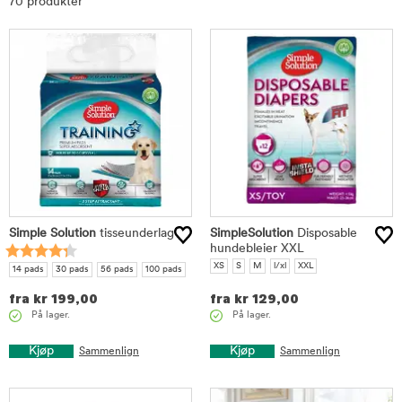
70 produkter
Simple Solution
tisseunderlag
SimpleSolution
Disposable
hundebleier XXL
XS
S
M
l/xl
XXL
14 pads
30 pads
56 pads
100 pads
fra
kr
199,00
fra
kr
129,00
På lager.
På lager.
Kjøp
Kjøp
Sammenlign
Sammenlign