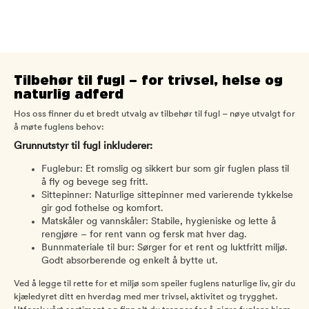
Tilbehør til fugl – for trivsel, helse og
naturlig adferd
Hos oss finner du et bredt utvalg av tilbehør til fugl – nøye utvalgt for
å møte fuglens behov:
Grunnutstyr til fugl inkluderer:
Fuglebur: Et romslig og sikkert bur som gir fuglen plass til
å fly og bevege seg fritt.
Sittepinner: Naturlige sittepinner med varierende tykkelse
gir god fothelse og komfort.
Matskåler og vannskåler: Stabile, hygieniske og lette å
rengjøre – for rent vann og fersk mat hver dag.
Bunnmateriale til bur: Sørger for et rent og luktfritt miljø.
Godt absorberende og enkelt å bytte ut.
Ved å legge til rette for et miljø som speiler fuglens naturlige liv, gir du
kjæledyret ditt en hverdag med mer trivsel, aktivitet og trygghet.