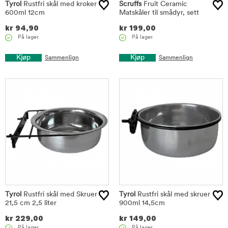
Tyrol
Rustfri skål med kroker
Scruffs
Fruit Ceramic
600ml 12cm
Matskåler til smådyr, sett
kr
94,90
kr
199,00
På lager.
På lager.
Kjøp
Kjøp
Sammenlign
Sammenlign
Tyrol
Rustfri skål med Skruer
Tyrol
Rustfri skål med skruer
21,5 cm 2,5 liter
900ml 14,5cm
kr
229,00
kr
149,00
På lager.
På lager.