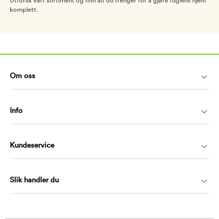
Utforsk vårt sortiment og finn alt du trenger for å gjøre fuglens hjem
komplett.
Om oss
Info
Kundeservice
Slik handler du