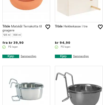
Trixie
Matskål Terrakotta til
Trixie
Hekkekasse i tre
gnagere
125 ml
500 ml
fra
kr
39,90
kr
94,90
På lager.
På lager.
Kjøp
Kjøp
Sammenlign
Sammenlign