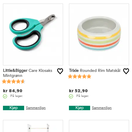
Little&Bigger
Care Klosaks
Trixie
Rounded Rim Matskål
Mintgrønn
kr
84,90
kr
52,90
På lager.
På lager.
Kjøp
Kjøp
Sammenlign
Sammenlign