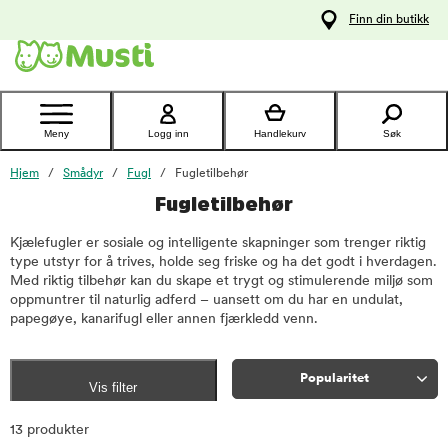
 til
Finn din butikk
oldet
Kontakt
kundeservice
Meny
Logg inn
Handlekurv
Søk
Hjem
Smådyr
Fugl
Fugletilbehør
Fugletilbehør
Kjælefugler er sosiale og intelligente skapninger som trenger riktig
type utstyr for å trives, holde seg friske og ha det godt i hverdagen.
Med riktig tilbehør kan du skape et trygt og stimulerende miljø som
oppmuntrer til naturlig adferd – uansett om du har en undulat,
papegøye, kanarifugl eller annen fjærkledd venn.
Popularitet
Vis filter
Sorter
13 produkter