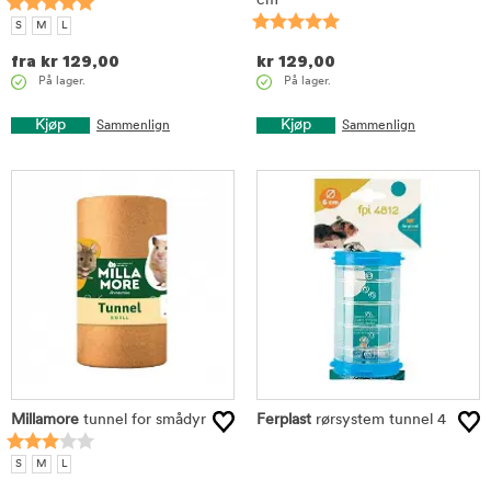
cm
S
M
L
fra
kr
129,00
kr
129,00
På lager.
På lager.
Kjøp
Kjøp
Sammenlign
Sammenlign
Millamore
tunnel for smådyr
Ferplast
rørsystem tunnel 4
S
M
L