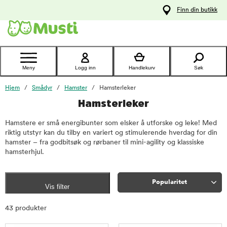
 til
Finn din butikk
oldet
Kontakt
kundeservice
Meny
Logg inn
Handlekurv
Søk
Hjem
Smådyr
Hamster
Hamsterleker
Hamsterleker
Hamstere er små energibunter som elsker å utforske og leke! Med
riktig utstyr kan du tilby en variert og stimulerende hverdag for din
hamster – fra godbitsøk og rørbaner til mini-agility og klassiske
hamsterhjul.
Popularitet
Vis filter
Sorter
43 produkter