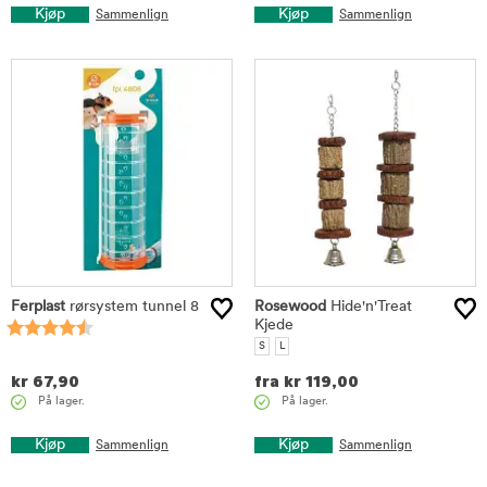
Kjøp
Kjøp
Sammenlign
Sammenlign
Ferplast
rørsystem tunnel 8
Rosewood
Hide'n'Treat
Kjede
S
L
kr
67,90
fra
kr
119,00
På lager.
På lager.
Kjøp
Kjøp
Sammenlign
Sammenlign