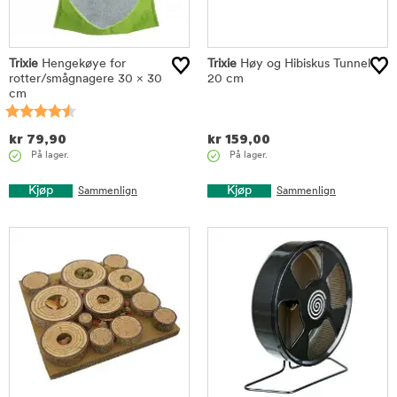
Trixie
Hengekøye for
Trixie
Høy og Hibiskus Tunnel
rotter/smågnagere 30 × 30
20 cm
cm
kr
79,90
kr
159,00
På lager.
På lager.
Kjøp
Kjøp
Sammenlign
Sammenlign