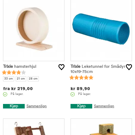
Trixie
hamsterhjul
Trixie
Leketunnel for Smådyr
10x19-75cm
33 cm
21 cm
28 cm
fra
kr
219,00
kr
89,90
På lager.
På lager.
Kjøp
Kjøp
Sammenlign
Sammenlign