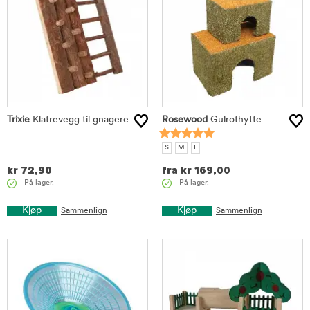
Trixie
Klatrevegg til gnagere
Rosewood
Gulrothytte
S
M
L
kr
72,90
fra
kr
169,00
På lager.
På lager.
Kjøp
Kjøp
Sammenlign
Sammenlign