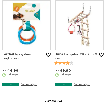
Ferplast
Rørsystem
Trixie
Hengebro 29 × 25 × 9
ringkobling
cm
kr
44,90
kr
99,90
På lager.
På lager.
Kjøp
Kjøp
Sammenlign
Sammenlign