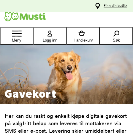
 til
Finn din butikk
oldet
Kontakt
kundeservice
Meny
Logg inn
Handlekurv
Søk
Gavekort
Her kan du raskt og enkelt kjøpe digitale gavekort
på valgfritt beløp som leveres til mottakeren via
SMS eller e-post. Levering skjer umiddelbart eller