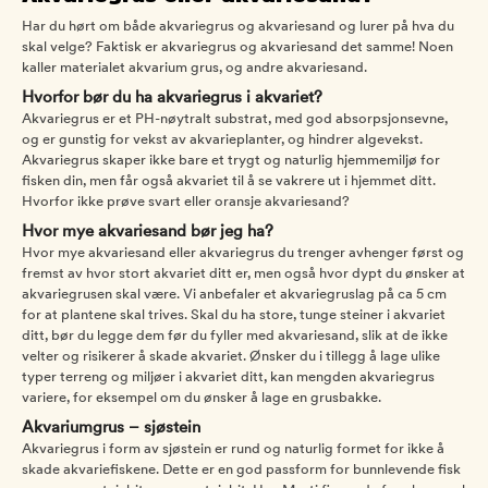
Har du hørt om både akvariegrus og akvariesand og lurer på hva du
skal velge? Faktisk er akvariegrus og akvariesand det samme! Noen
kaller materialet akvarium grus, og andre akvariesand.
Hvorfor bør du ha akvariegrus i akvariet?
Akvariegrus er et PH-nøytralt substrat, med god absorpsjonsevne,
og er gunstig for vekst av akvarieplanter, og hindrer algevekst.
Akvariegrus skaper ikke bare et trygt og naturlig hjemmemiljø for
fisken din, men får også akvariet til å se vakrere ut i hjemmet ditt.
Hvorfor ikke prøve svart eller oransje akvariesand?
Hvor mye akvariesand bør jeg ha?
Hvor mye akvariesand eller akvariegrus du trenger avhenger først og
fremst av hvor stort akvariet ditt er, men også hvor dypt du ønsker at
akvariegrusen skal være. Vi anbefaler et akvariegruslag på ca 5 cm
for at plantene skal trives. Skal du ha store, tunge steiner i akvariet
ditt, bør du legge dem før du fyller med akvariesand, slik at de ikke
velter og risikerer å skade akvariet. Ønsker du i tillegg å lage ulike
typer terreng og miljøer i akvariet ditt, kan mengden akvariegrus
variere, for eksempel om du ønsker å lage en grusbakke.
Akvariumgrus – sjøstein
Akvariegrus i form av sjøstein er rund og naturlig formet for ikke å
skade akvariefiskene. Dette er en god passform for bunnlevende fisk