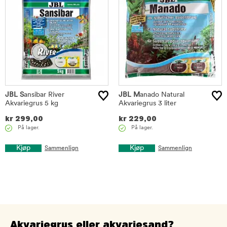
JBL S
ansibar River
JBL M
anado Natural
Akvariegrus 5 kg
Akvariegrus 3 liter
kr
299,00
kr
229,00
På lager.
På lager.
Kjøp
Kjøp
Sammenlign
Sammenlign
Akvariegrus eller akvariesand?