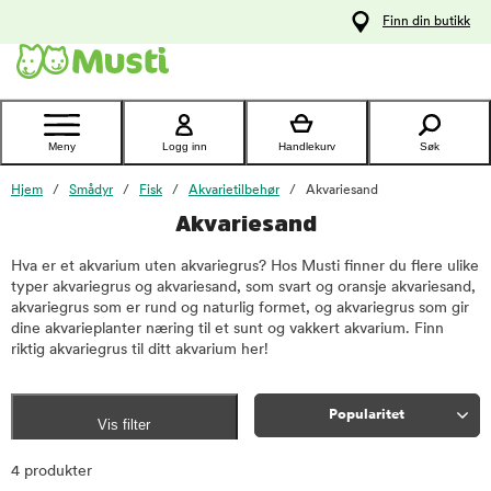
 til
Finn din butikk
oldet
Kontakt
kundeservice
Meny
Logg inn
Handlekurv
Søk
Hjem
Smådyr
Fisk
Akvarietilbehør
Akvariesand
Akvariesand
Hva er et akvarium uten akvariegrus? Hos Musti finner du flere ulike
typer akvariegrus og akvariesand, som svart og oransje akvariesand,
akvariegrus som er rund og naturlig formet, og akvariegrus som gir
dine akvarieplanter næring til et sunt og vakkert akvarium. Finn
riktig akvariegrus til ditt akvarium her!
Popularitet
Vis filter
Sorter
4 produkter