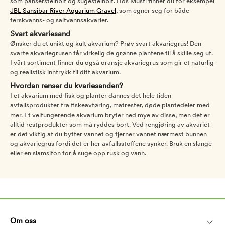
som pansersteinbit og sugesteinbit. Hos Musti finner du for eksempel
JBL Sansibar River Aquarium Gravel
, som egner seg for både
ferskvanns- og saltvannsakvarier.
Svart akvariesand
Ønsker du et unikt og kult akvarium? Prøv svart akvariegrus! Den
svarte akvariegrusen får virkelig de grønne plantene til å skille seg ut.
I vårt sortiment finner du også oransje akvariegrus som gir et naturlig
og realistisk inntrykk til ditt akvarium.
Hvordan renser du kvariesanden?
I et akvarium med fisk og planter dannes det hele tiden
avfallsprodukter fra fiskeavføring, matrester, døde plantedeler med
mer. Et velfungerende akvarium bryter ned mye av disse, men det er
alltid restprodukter som må ryddes bort. Ved rengjøring av akvariet
er det viktig at du bytter vannet og fjerner vannet nærmest bunnen
og akvariegrus fordi det er her avfallsstoffene synker. Bruk en slange
eller en slamsifon for å suge opp rusk og vann.
Om oss