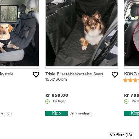
kyttele
Trixie
Bilsetebeskyttelse Svart
KONG
155x130cm
kr
859,00
kr
799
På lager.
På l
Kjøp
Kjø
enlign
Sammenlign