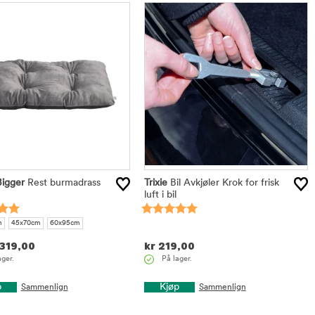
Bigger
Rest burmadrass
Trixie
Bil Avkjøler Krok for frisk
luft i bil
m
45x70cm
60x95cm
319,00
kr
219,00
ager.
På lager.
p
Kjøp
Sammenlign
Sammenlign