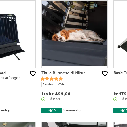
ard
Thule
Burmatte til bilbur
Basic
Tr
r støtfanger
Standard
Wide
fra
kr
499,00
kr
179
På lager.
På l
Kjøp
Kjø
enlign
Sammenlign