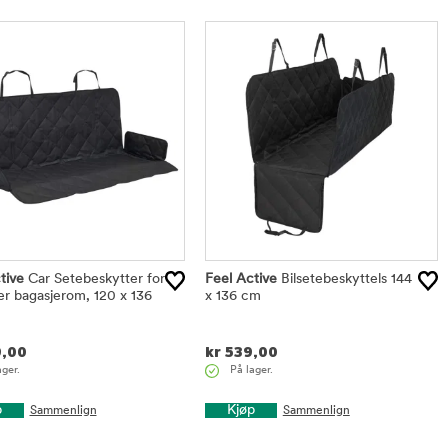
tive
Car Setebeskytter for
Feel Active
Bilsetebeskyttels 144
ler bagasjerom, 120 x 136
x 136 cm
,00
kr
539,00
ager.
På lager.
p
Kjøp
Sammenlign
Sammenlign