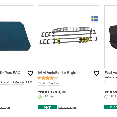
il 4Pets ECO
MiM V
arioBarrier Bilgitter
Feel Ac
...
sete el
cm
3 Small
3 Medium
Small
Medium
Large
22 Large
fra
kr
1799,00
kr
459
På lager.
På l
Kjøp
Kjø
enlign
Sammenlign