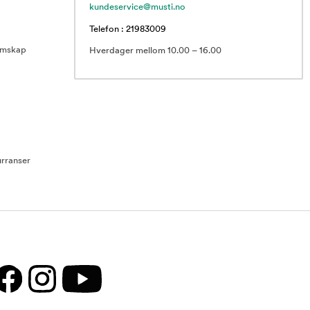
kundeservice@musti.no
Telefon : 21983009
emskap
Hverdager mellom 10.00 – 16.00
rranser