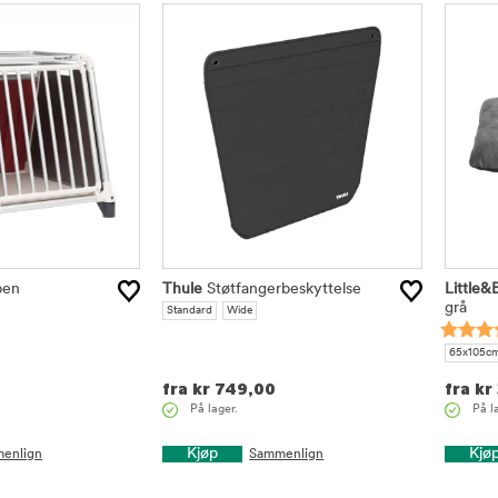
ben
Thule
Støtfangerbeskyttelse
Little&
grå
Standard
Wide
65x105c
fra
kr
749,00
fra
kr
På lager.
På l
Kjøp
Kjø
enlign
Sammenlign