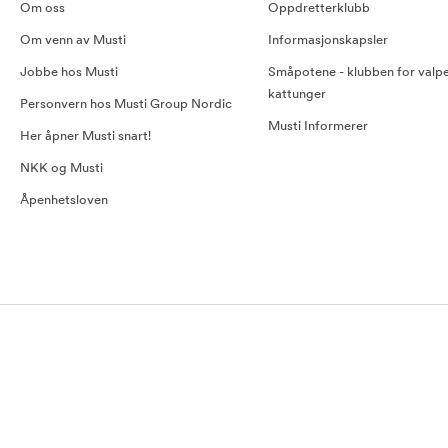
Om oss
Oppdretterklubb
Om venn av Musti
Informasjonskapsler
Jobbe hos Musti
Småpotene - klubben for valp
kattunger
Personvern hos Musti Group Nordic
Musti Informerer
Her åpner Musti snart!
NKK og Musti
Åpenhetsloven