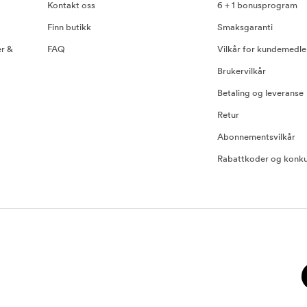
Kontakt oss
6 + 1 bonusprogram
Finn butikk
Smaksgaranti
er &
FAQ
Vilkår for kundemedl
Brukervilkår
Betaling og leveranse
Retur
Abonnementsvilkår
Rabattkoder og konku