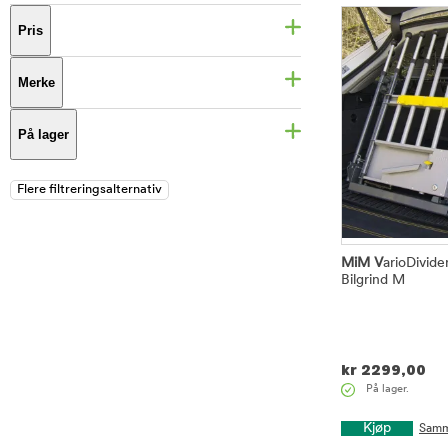
Pris
Merke
På lager
MiM V
arioDivider
Bilgrind M
kr
2299,00
På lager.
Kjøp
Samm