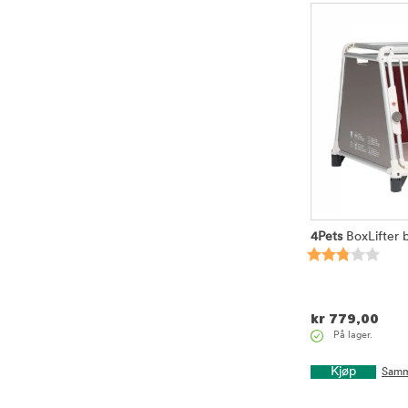
4Pets
BoxLifter 
kr
779,00
På lager.
Kjøp
Samm