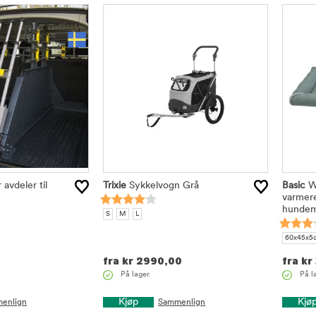
 avdeler til
Trixie
Sykkelvogn Grå
Basic
We
varmer
hundem
S
M
L
60x45x5
fra
kr
2990,00
fra
kr
På lager.
På l
Kjøp
Kjø
enlign
Sammenlign