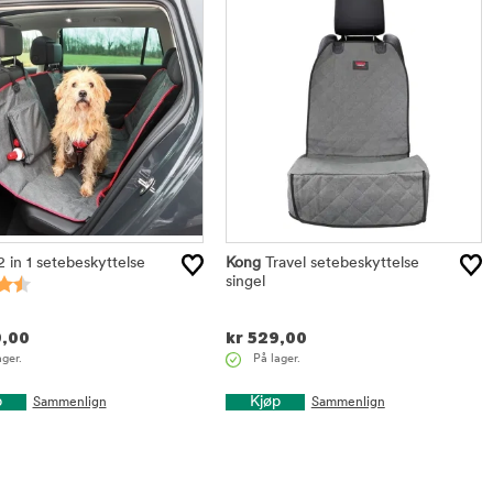
2 in 1 setebeskyttelse
Kong
Travel setebeskyttelse
singel
,00
kr
529,00
ager.
På lager.
p
Kjøp
Sammenlign
Sammenlign