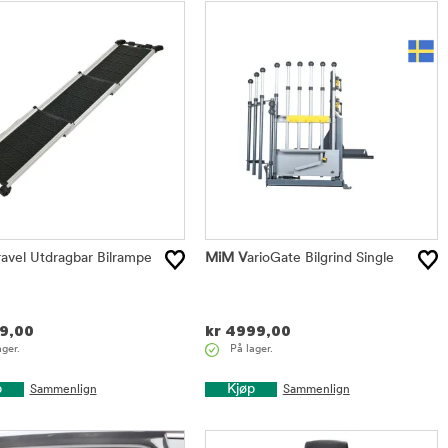
avel Utdragbar Bilrampe
MiM V
arioGate Bilgrind Single
9,00
kr
4999,00
ager.
På lager.
p
Kjøp
Sammenlign
Sammenlign