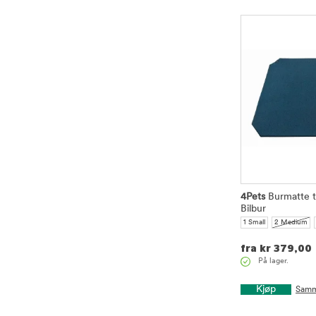
4Pets
Burmatte t
Bilbur
1 Small
2 Medium
3 Large
4 Small
4 
fra
kr
379,00
På lager.
Kjøp
Samm