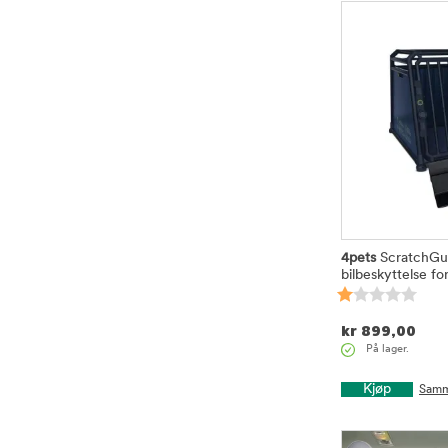
4pets
ScratchGu
bilbeskyttelse fo
kr
899,00
På lager.
Kjøp
Samm