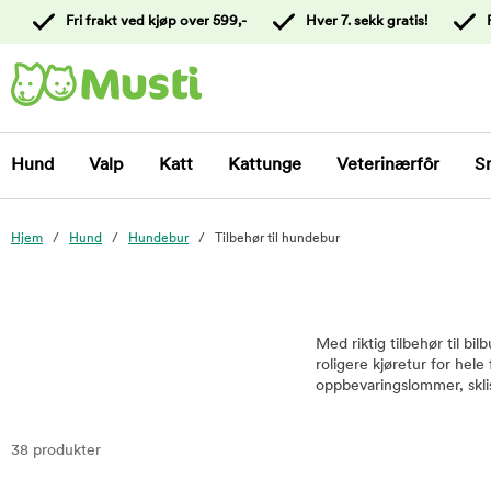
 til
Fri frakt ved kjøp over 599,-
Hver 7. sekk gratis!
oldet
Kontakt
kundeservice
Hund
Valp
Katt
Kattunge
Veterinærfôr
S
Hjem
Hund
Hundebur
Tilbehør til hundebur
Med riktig tilbehør til bi
roligere kjøretur for hele
oppbevaringslommer, sklis
38 produkter