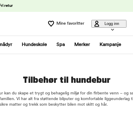
Fri retur
Mine favoritter
Logg inn
mådyr
Hundeskole
Spa
Merker
Kampanje
Tilbehør til hundebur
lbur kan du skape et trygt og behagelig miljø for din firbente venn – og 
 familien. Vi har alt fra støttende bilputer og komfortable liggeunderlag ti
ikre matter og trekk som beskytter bilen mot skitt og hår.