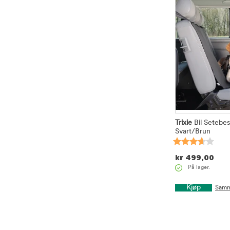
Trixie
Bil Setebes
Svart/Brun
kr
499,00
På lager.
Kjøp
Samm