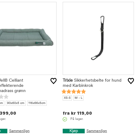
llB Celliant
Trixie
Sikkerhetsbelte for hund
eflekterende
med Karbinkrok
adrass grønn
XS-S
M - L
cm
90x60x5 cm
116x66x5cm
399,00
fra
kr
119,00
ager.
På lager.
p
Kjøp
Sammenlign
Sammenlign