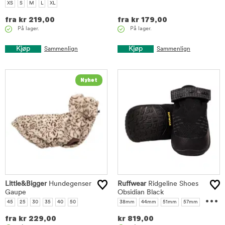
XS
S
M
L
XL
fra
kr
219,00
fra
kr
179,00
På lager.
På lager.
Kjøp
Kjøp
Sammenlign
Sammenlign
Little&Bigger
Hundegenser
Ruffwear
Ridgeline Shoes
Gaupe
Obsidian Black
...
45
25
30
35
40
50
38mm
44mm
51mm
57mm
64mm
70mm
76mm
83mm
fra
kr
229,00
kr
819,00