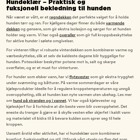
Hundeklær – Praktisk og
fuksjonell bekledning til hunden
Når været er vått, er et
regndekken
det perfekte valget for å holde
hunden tørr og ren. For kjøligere dager finner du både
varmende
dekken
og gensere, som gir ekstra isolasjon og sørger for at hunden
holder seg varm. Vi har også
overaller
som gir full kroppsbeskyttelse
for aktive hunder i sølete omgivelser.
For vinteren tilbyr vi robuste vinterdekken som kombinerer varme og
værbeskyttelse, slik at selv de kaldeste dagene blir hyggelige for
hunden. Potesokker beskytter potene mot is, salt og skarpe
overflater, og er et must for vinterturer.
For hunder som elsker vann, har vi
flytevester
som gir ekstra trygghet
under svømming og båtturer. På varme sommerdager er våre
kjøleprodukter ideelle for å regulere kroppstemperaturen og unngå
overoppheting, slik at hunden kan nyte varmen uten ubehag. Les mer
om
hund på stranden og i vannet
. Vi har også kjølevester og
kjøleskjerf for å forhindre at din beste venn blir overopphetet. Det
eneste du trenger å gjøre er å skylle vesten eller skjerfet i kaldt vann
og materialet vil bidra til å bevare kulden som sprer seg til hele
kroppen.
Uansett årstid eller aktivitet, har vi hundeklær som kombinerer
komfort, funksjonalitet og stil. Utforsk vårt utvalg og finn det som