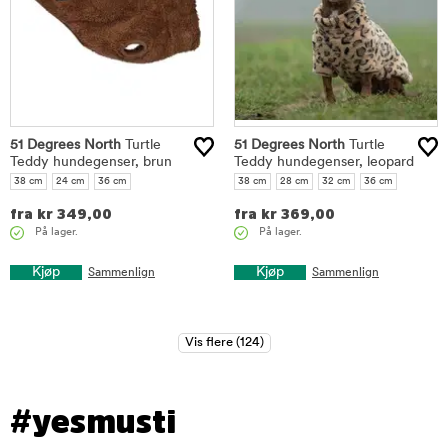
51 Degrees North
Turtle
51 Degrees North
Turtle
Teddy hundegenser, brun
Teddy hundegenser, leopard
38 cm
24 cm
36 cm
38 cm
28 cm
32 cm
36 cm
fra
kr
349,00
fra
kr
369,00
På lager.
På lager.
Kjøp
Kjøp
Sammenlign
Sammenlign
#yesmusti