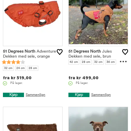
51 Degrees North
Adventure
51 Degrees North
Jules
Dekken med sele, orange
Dekken med sele, brun
...
42 cm
28 cm
32 cm
36 cm
38 cm
32 cm
24 cm
28 cm
fra
kr
519,00
fra
kr
499,00
På lager.
På lager.
Kjøp
Kjøp
Sammenlign
Sammenlign