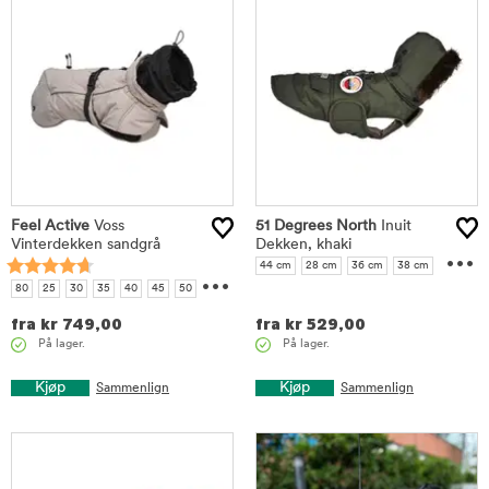
Feel Active
Voss
51 Degrees North
Inuit
Vinterdekken sandgrå
Dekken, khaki
...
...
44 cm
28 cm
36 cm
38 cm
42 cm
80
25
30
35
40
45
50
55
60
65
70
90
fra
kr
749,00
fra
kr
529,00
På lager.
På lager.
Kjøp
Kjøp
Sammenlign
Sammenlign