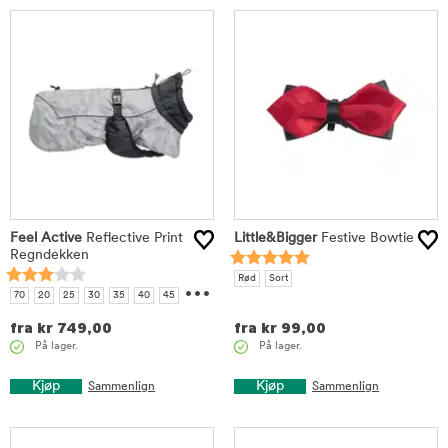
Feel Active
Reflective Print
Little&Bigger
Festive Bowtie
Regndekken
...
Rød
Sort
70
20
25
30
35
40
45
50
55
60
65
fra
kr
749,00
fra
kr
99,00
På lager.
På lager.
Kjøp
Kjøp
Sammenlign
Sammenlign