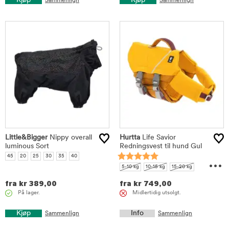
Kjøp
Kjøp
Sammenlign
Sammenlign
Little&Bigger
Nippy overall
Hurtta
Life Savior
luminous Sort
Redningsvest til hund Gul
45
20
25
30
35
40
...
5-10 kg
10-15 kg
15-20 kg
20-30 kg
30-40 kg
fra
kr
389,00
fra
kr
749,00
På lager.
Midlertidig utsolgt.
Kjøp
Info
Sammenlign
Sammenlign