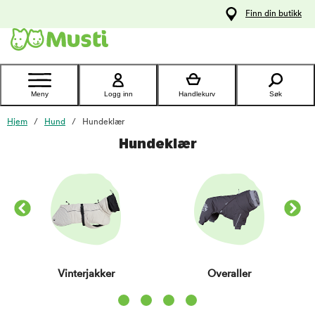
 til
Finn din butikk
oldet
Kontakt
kundeservice
Meny
Logg inn
Handlekurv
Søk
Hjem
Hund
Hundeklær
Hundeklær
Vinterjakker
Overaller
Item 1 of 4