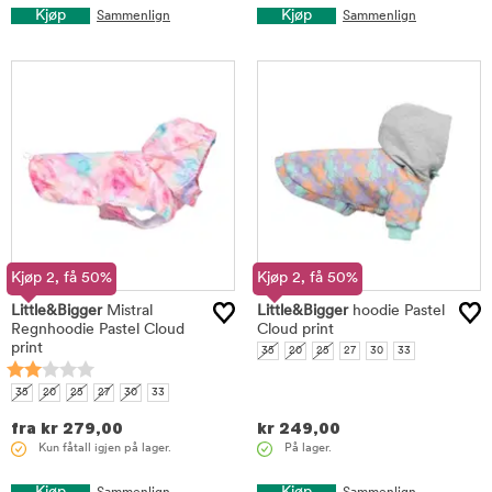
Kjøp
Kjøp
Sammenlign
Sammenlign
Kjøp 2, få 50%
Kjøp 2, få 50%
Little&Bigger
Mistral
Little&Bigger
hoodie Pastel
Regnhoodie Pastel Cloud
Cloud print
print
35
20
25
27
30
33
35
20
25
27
30
33
fra
kr
279,00
kr
249,00
Kun fåtall igjen på lager.
På lager.