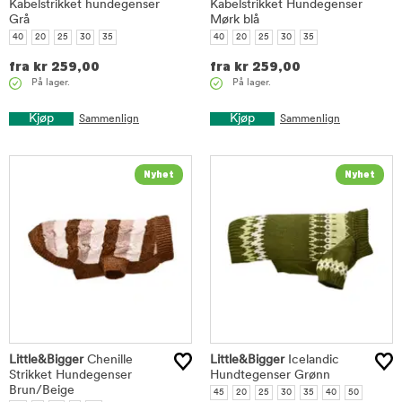
Kabelstrikket hundegenser
Kabelstrikket Hundegenser
Grå
Mørk blå
40
20
25
30
35
40
20
25
30
35
fra
kr
259,00
fra
kr
259,00
På lager.
På lager.
Kjøp
Kjøp
Sammenlign
Sammenlign
Little&Bigger
Chenille
Little&Bigger
Icelandic
Strikket Hundegenser
Hundtegenser Grønn
Brun/Beige
45
20
25
30
35
40
50