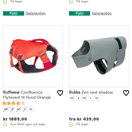
På lager.
På lager.
Kjøp
Kjøp
Sammenlign
Sammenlign
Ruffwear
Confluence
Rukka
Zen vest shadow
Flytevest til Hund Oransje
XS
S
M
L
XL
XS
S
M
L
XL
kr
1889,00
fra
kr
439,00
Kun fåtall igjen på lager.
På lager.