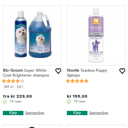
Bio-Groom
Super White
Nootie
Tearless Puppy
Coat Brightener shampoo
Sjampo
355 ml
3,8 l
fra
kr
229,00
kr
199,00
På lager.
På lager.
Kjøp
Kjøp
Sammenlign
Sammenlign