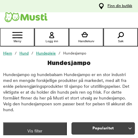
 til
Finn din butikk
oldet
Kontakt
kundeservice
Meny
Logg inn
Handlekurv
Søk
Hjem
Hund
Hundepleie
Hundesjampo
Hundesjampo
Hundesjampo og hundebalsam Hundesjampo er en stor industri
med en mengde forskjellige produkter på markedet, med alt fra
enkle pelsrengjøringsprodukter til sjampo for utstillingspelser. Det
viktigste er at du holder din hunds pels ren og frisk. For dette
formålet finner du her på Musti et stort utvalg av hundesjampo.
Velg den hundesjampoen som passer best for pelsen til akkurat din
hund.
Popularitet
Vis filter
Sorter