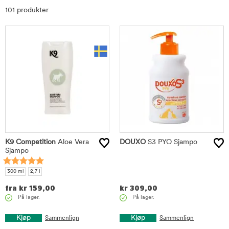
101 produkter
K9 Competition
Aloe Vera
DOUXO
S3 PYO Sjampo
Sjampo
300 ml
2,7 l
fra
kr
159,00
kr
309,00
På lager.
På lager.
Kjøp
Kjøp
Sammenlign
Sammenlign