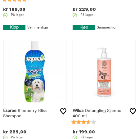
kr
189,00
kr
229,00
På lager.
På lager.
Kjøp
Kjøp
Sammenlign
Sammenlign
Espree
Blueberry Bliss
Wilda
Detangling Sjampo
Shampoo
400 ml
kr
229,00
kr
199,00
På lager.
På lager.