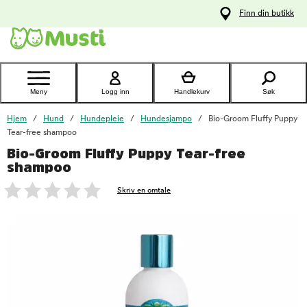
 til
Finn din butikk
oldet
Kontakt
kundeservice
Meny
Logg inn
Handlekurv
Søk
Hjem
Hund
Hundepleie
Hundesjampo
Bio-Groom Fluffy Puppy
Tear-free shampoo
Bio-Groom Fluffy Puppy Tear-free
foo
shampoo
Skriv en omtale