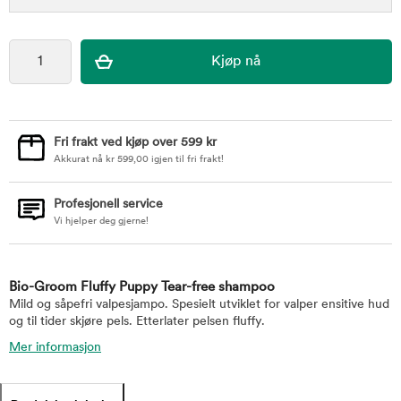
Fri frakt ved kjøp over 599 kr
Akkurat nå
kr
599,00
igjen til fri frakt!
Profesjonell service
Vi hjelper deg gjerne!
Bio-Groom Fluffy Puppy Tear-free shampoo
Mild og såpefri valpesjampo. Spesielt utviklet for valper ensitive hud
og til tider skjøre pels. Etterlater pelsen fluffy.
Mer informasjon