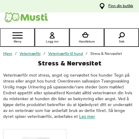
 til
Finn din butikk
oldet
Kontakt
kundeservice
Meny
Logg inn
Handlekurv
Søk
Hjem
Veterinærfôr
Veterinærfôr til hund
Stress & Nervøsitet
Stress & Nervøsitet
Veterinærfôr mot stress, angst og nervøsitet hos hunder Tegn på
stress eller angst hos hund: Overdreven salivasjon Tvangsvasking
Urolig mage Urinering på upassende/rare steder (som møbler)
Endret appetitt eller spiseatferd Kontakt alltid veterinæren din hvis
du mistenker at hunden din lider av bekymring eller angst. Ved å
kjøpe dette produktet bekrefter du at kjæledyret ditt er undersøkt
av en veterinær som har anbefalt bruk av dette fôret. Så lenge
dyret spiser veterinærfôr, anbefales et
Les mer