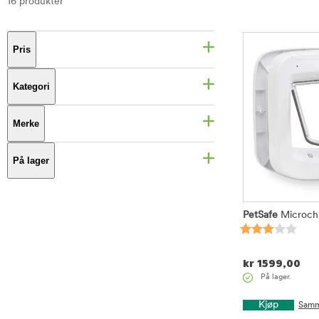
16 produkter
Pris
Kategori
Merke
På lager
PetSafe
Microchi
kr
1599,00
På lager.
Kjøp
Samm