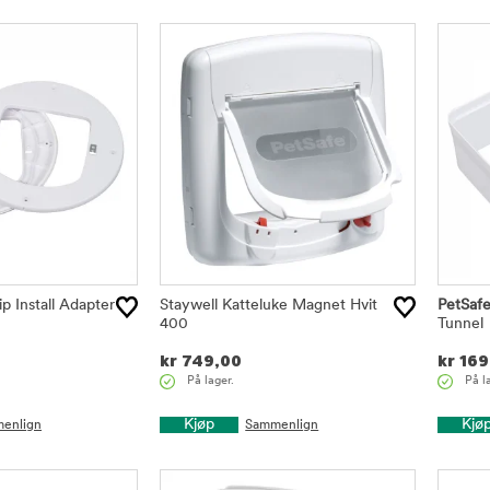
p Install Adapter
Staywell Katteluke Magnet Hvit
PetSaf
400
Tunnel
kr
749,00
kr
169
På lager.
På l
Kjøp
Kjø
enlign
Sammenlign