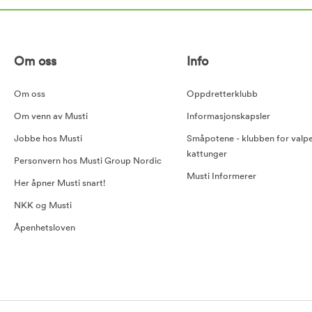
Om oss
Info
Om oss
Oppdretterklubb
Om venn av Musti
Informasjonskapsler
Jobbe hos Musti
Småpotene - klubben for valp
kattunger
Personvern hos Musti Group Nordic
Musti Informerer
Her åpner Musti snart!
NKK og Musti
Åpenhetsloven