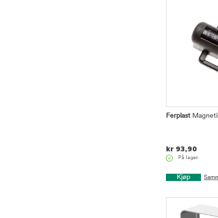
Ferplast
Magnetis
kr
93,90
På lager.
Kjøp
Samm