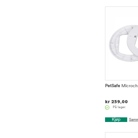
PetSafe
Microchi
kr
259,00
På lager.
Kjøp
Samm