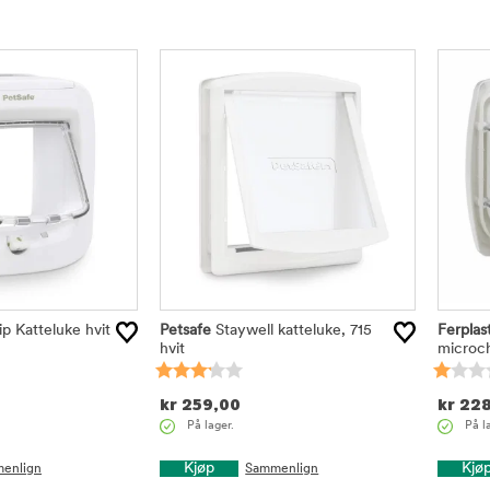
p Katteluke hvit
Petsafe
Staywell katteluke, 715
Ferplas
hvit
microch
kr
259,00
kr
228
På lager.
På l
Kjøp
Kjø
enlign
Sammenlign