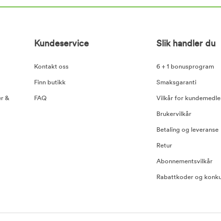
Kundeservice
Slik handler du
Kontakt oss
6 + 1 bonusprogram
Finn butikk
Smaksgaranti
er &
FAQ
Vilkår for kundemedl
Brukervilkår
Betaling og leveranse
Retur
Abonnementsvilkår
Rabattkoder og konku