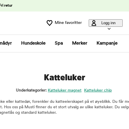
Fri retur
Mine favoritter
Logg inn
mådyr
Hundeskole
Spa
Merker
Kampanje
Katteluker
Underkategorier:
Katteluker magnet
Katteluker chip
uke eller kattedør, forenkler du katteeierskapet på et øyeblikk. Du får m
t. Hos oss på Musti finner du et stort utvalg av ulike katteluker. Du ve
gnetlås og standard katteluker.