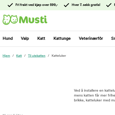
 til
Fri frakt ved kjøp over 599,-
Hver 7. sekk gratis!
oldet
Kontakt
kundeservice
Hund
Valp
Katt
Kattunge
Veterinærfôr
S
Hjem
Katt
Til utekatten
Katteluker
Ved å installere en kattel
mens katten får mer frihe
brikke, katteluker med ma