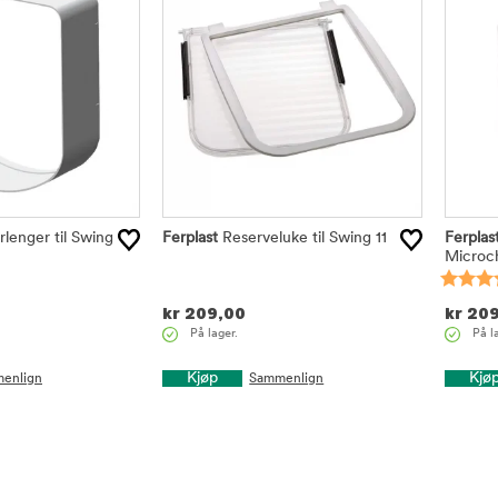
rlenger til Swing
Ferplast
Reserveluke til Swing 11
Ferplas
Microc
kr
209,00
kr
209
På lager.
På l
Kjøp
Kjø
enlign
Sammenlign