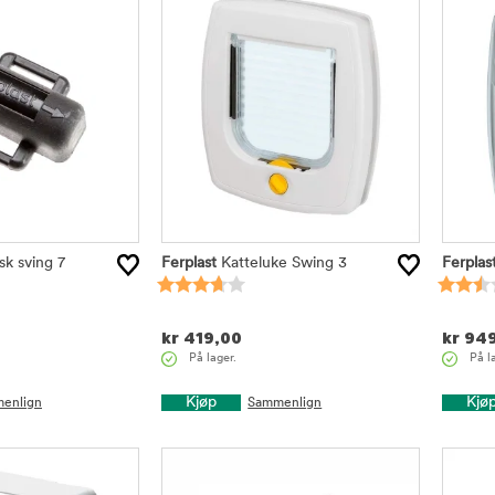
k sving 7
Ferplast
Katteluke Swing 3
Ferplas
kr
419,00
kr
949
På lager.
På l
Kjøp
Kjø
enlign
Sammenlign