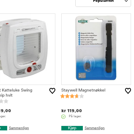
Popularitet
Sorter
t
Katteluke Swing
Staywell Magnetnøkkel
ip hvit
9,00
kr
119,00
ager.
På lager.
p
Kjøp
Sammenlign
Sammenlign