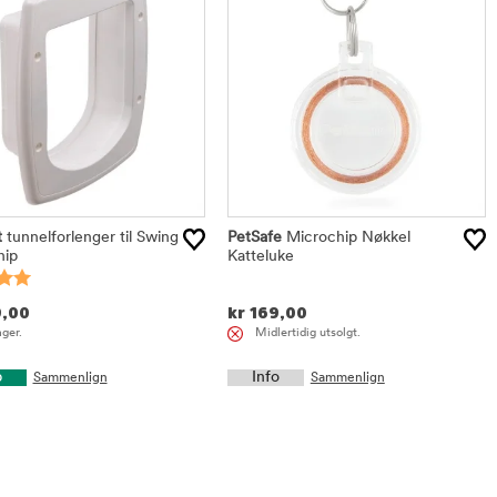
t
tunnelforlenger til Swing
PetSafe
Microchip Nøkkel
hip
Katteluke
,00
kr
169,00
ager.
Midlertidig utsolgt.
p
Info
Sammenlign
Sammenlign