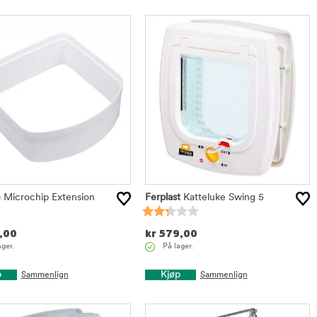
e
Microchip Extension
Ferplast
Katteluke Swing 5
,00
kr
579,00
ager.
På lager.
p
Kjøp
Sammenlign
Sammenlign