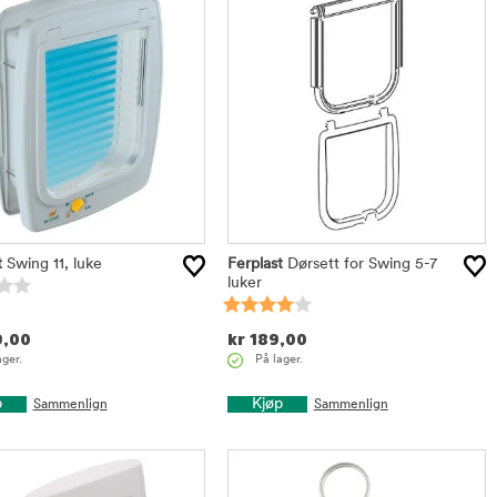
t
Swing 11, luke
Ferplast
Dørsett for Swing 5-7
luker
,00
kr
189,00
ager.
På lager.
p
Kjøp
Sammenlign
Sammenlign