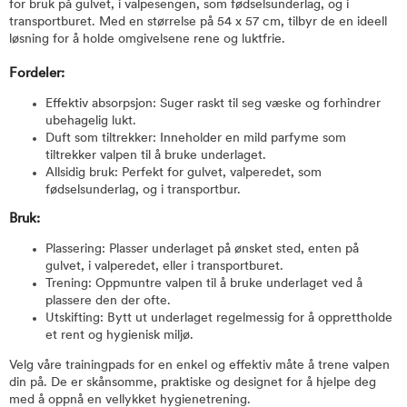
for bruk på gulvet, i valpesengen, som fødselsunderlag, og i
transportburet. Med en størrelse på 54 x 57 cm, tilbyr de en ideell
løsning for å holde omgivelsene rene og luktfrie.
Fordeler:
Effektiv absorpsjon: Suger raskt til seg væske og forhindrer
ubehagelig lukt.
Duft som tiltrekker: Inneholder en mild parfyme som
tiltrekker valpen til å bruke underlaget.
Allsidig bruk: Perfekt for gulvet, valperedet, som
fødselsunderlag, og i transportbur.
Bruk:
Plassering: Plasser underlaget på ønsket sted, enten på
gulvet, i valperedet, eller i transportburet.
Trening: Oppmuntre valpen til å bruke underlaget ved å
plassere den der ofte.
Utskifting: Bytt ut underlaget regelmessig for å opprettholde
et rent og hygienisk miljø.
Velg våre trainingpads for en enkel og effektiv måte å trene valpen
din på. De er skånsomme, praktiske og designet for å hjelpe deg
med å oppnå en vellykket hygienetrening.