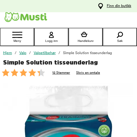
 til
Finn din butikk
oldet
Kontakt
kundeservice
Meny
Logg inn
Handlekurv
Søk
Hjem
Valp
Valpetilbehør
Simple Solution tisseunderlag
Simple Solution tisseunderlag
foo
12 Stemmer
Skriv en omtale