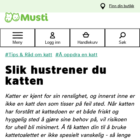
 til
Finn din butikk
oldet
Kontakt
kundeservice
Meny
Logg inn
Handlekurv
Søk
#Tips & Råd om katt
#Å oppdra en katt
Slik hustrener du
katten
Katter er kjent for sin renslighet, og innerst inne er
ikke en katt den som tisser på feil sted. Når katten
har forstått at kattedoen er et både friskt og
hyggelig sted å gjøre sine behov på, vil risikoen
for uhell bli minimert. Å få katten din til å bruke
kattetoalettet er ikke spesielt vanskelig - så lenge