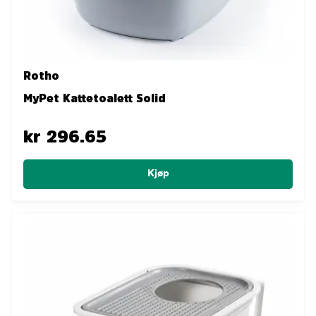
Rotho
MyPet Kattetoalett Solid
kr 296.65
Kjøp