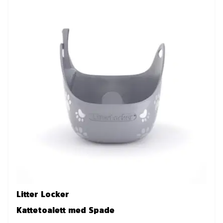
Litter Locker
Kattetoalett med Spade