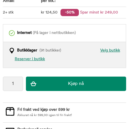
Antall:
per stk.:
2+ stk
kr
124
,50
-50%
Spar minst
kr
249
,00
Internet
(På lager i nettbutikken)
Butikklager
(91 butikker)
Velg butikk
Reserver i butikk
Fri frakt ved kjøp over 599 kr
Akkurat nå
kr
599,00
igjen til fri frakt!