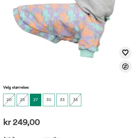
Velg størrelse:
20
25
27
30
33
35
kr
249,00