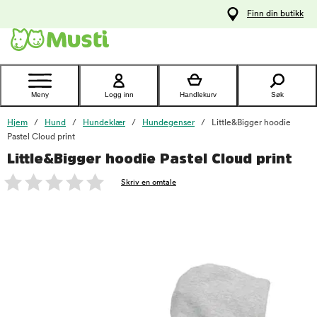
 til
Finn din butikk
oldet
Kontakt
kundeservice
Meny
Logg inn
Handlekurv
Søk
Hjem
Hund
Hundeklær
Hundegenser
Little&Bigger hoodie
Pastel Cloud print
Little&Bigger hoodie Pastel Cloud print
foo
Skriv en omtale