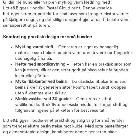
Gi din lille hund eller valp en myk og varm kledning med
Little&Bigger Hoodie i Pastel Cloud print. Denne koselige
hettegenseren er perfekt for små raser som trenger ekstra varme
på kjøligere dager, og det stilige designet gjør at din firbeinte venn
ser supersøt ut på turen.
Komfort og praktisk design for små hunder:
Mykt og varmt stoff
– Genseren er laget av behagelig
materiale som holder hunden varm uten å være for tung eller
ubehagelig å ha på.
Hette med snortilknytning
– Hetten har en praktisk snor som
kan justeres, slik at den sitter godt på plass selv når hunden
leker eller går tur.
Myke ribbkanter ved beina
– De elastiske ribbkantene ved
beina sikrer at genseren sitter komfortabelt rundt kroppen
uten å klemme eller skli av.
Maskinvaskbar ved 30 grader
– Genseren er lett å
vedlikeholde. Bruk flytende vaskemiddel for farget stoff og
følg anvisningene på etiketten for best resultat.
Little&Bigger Hoodie er et praktisk og stilig valg for små hunder
som trenger ekstra beskyttelse mot kulde. Med søte pastellfarger
og gjennomtenkt design, kombinerer denne genseren både