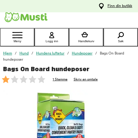
 til
Finn din butikk
oldet
Kontakt
kundeservice
Meny
Logg inn
Handlekurv
Søk
Hjem
Hund
Hundens luftetur
Hundeposer
Bags On Board
hundeposer
Bags On Board hundeposer
foo
1 Stemme
Skriv en omtale