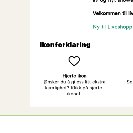
av og nyt showe
Velkommen til li
Ny til Liveshopp
Ikonforklaring
Hjerte ikon
Ønsker du å gi oss litt ekstra
Se
kjærlighet? Klikk på hjerte-
ikonet!