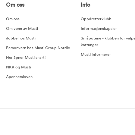
Om oss
Info
Om oss
Oppdretterklubb
Om venn av Musti
Informasjonskapsler
Jobbe hos Musti
Småpotene - klubben for valp
kattunger
Personvern hos Musti Group Nordic
Musti Informerer
Her åpner Musti snart!
NKK og Musti
Åpenhetsloven