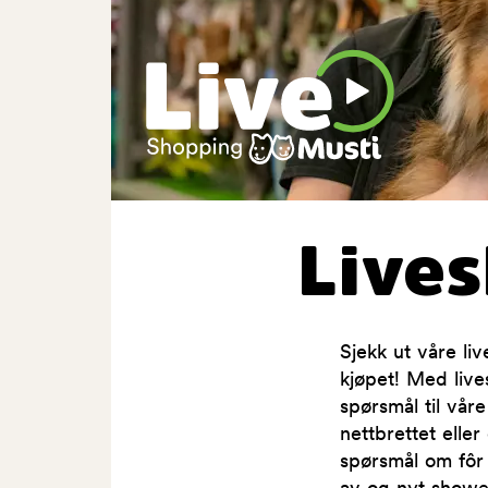
Live
Sjekk ut våre l
kjøpet! Med live
spørsmål til vår
nettbrettet elle
spørsmål om fôr 