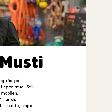
Musti
og råd på
 egen stue. Still
 mobilen,
n? Har du
 til rette, slapp