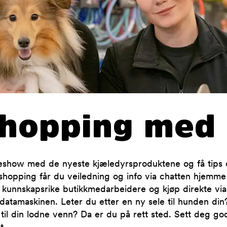
shopping med 
iveshow med de nyeste kjæledyrsproduktene og få tips 
shopping får du veiledning og info via chatten hjemme i
e kunnskapsrike butikkmedarbeidere og kjøp direkte via
r datamaskinen. Leter du etter en ny sele til hunden di
til din lodne venn? Da er du på rett sted. Sett deg godt