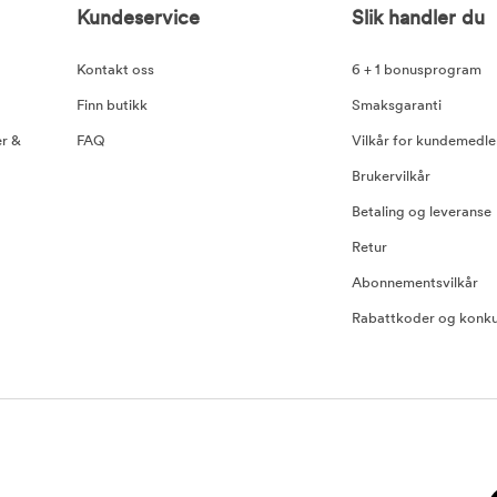
Kundeservice
Slik handler du
Kontakt oss
6 + 1 bonusprogram
Finn butikk
Smaksgaranti
er &
FAQ
Vilkår for kundemedl
Brukervilkår
Betaling og leveranse
Retur
Abonnementsvilkår
Rabattkoder og konku