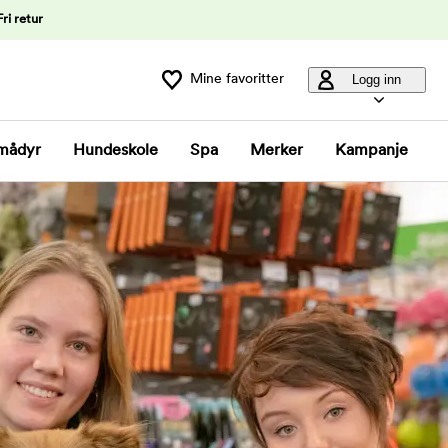
Fri retur
Mine favoritter
Logg inn
mådyr
Hundeskole
Spa
Merker
Kampanje