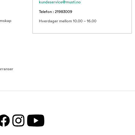
kundeservice@musti.no
Telefon : 21983009
emskap
Hverdager mellom 10.00 – 16.00
rranser