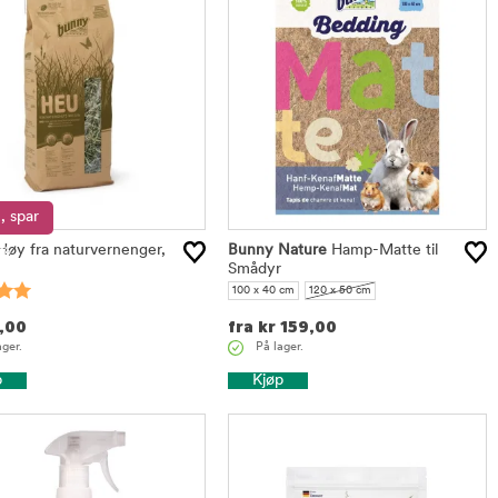
, spar
øy fra naturvernenger,
5%
Bunny Nature
Hamp-Matte til
Smådyr
100 x 40 cm
120 x 50 cm
,00
fra
kr
159,00
ager.
På lager.
p
Kjøp