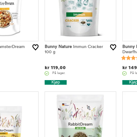
msterDream
Bunny Nature
Immun Cracker
Bunny 
100 g
Dwarfh
kr
119,00
kr
149
På lager.
På l
Kjøp
Kjø