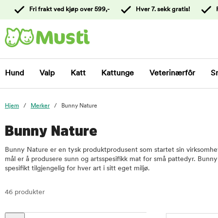
 til
Fri frakt ved kjøp over 599,-
Hver 7. sekk gratis!
oldet
Kontakt
kundeservice
Hund
Valp
Katt
Kattunge
Veterinærfôr
S
Hjem
Merker
Bunny Nature
Bunny Nature
Bunny Nature er en tysk produktprodusent som startet sin virksomhet
mål er å produsere sunn og artsspesifikk mat for små pattedyr. Bunn
spesifikt tilgjengelig for hver art i sitt eget miljø.
46 produkter