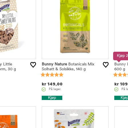
Kjøp 2
 Little
Bunny Nature
Botanicals Mix
Bunny H
1
rm, 30 g
Solhatt & Solsikke, 140 g
600 g
kr
149,00
kr
109
På lager.
På l
Kjøp
Kjø