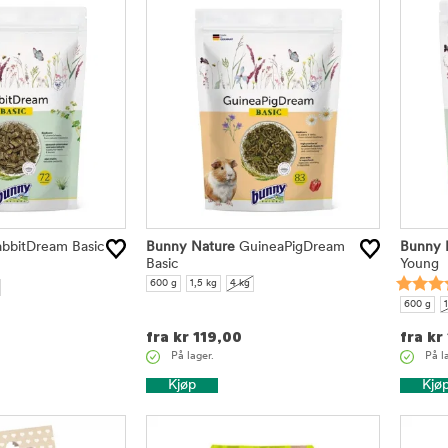
bbitDream Basic
Bunny Nature
GuineaPigDream
Bunny 
Basic
Young
600 g
1,5 kg
4 kg
600 g
1
fra
kr
119,00
fra
kr
På lager.
På l
Kjøp
Kjø