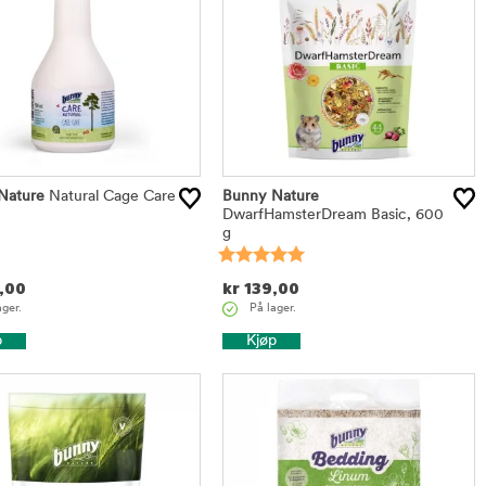
Nature
Natural Cage Care
Bunny Nature
DwarfHamsterDream Basic, 600
g
,00
kr
139,00
ager.
På lager.
p
Kjøp