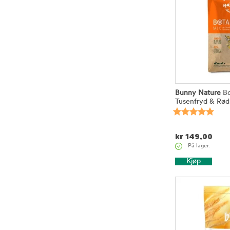
Bunny Nature
Bo
Tusenfryd & Rødk
kr
149,00
På lager.
Kjøp