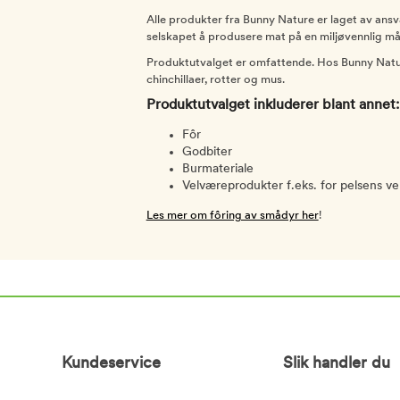
Alle produkter fra Bunny Nature er laget av ansva
selskapet å produsere mat på en miljøvennlig m
Produktutvalget er omfattende. Hos Bunny Nature
chinchillaer, rotter og mus.
Produktutvalget inkluderer blant annet:
Fôr
Godbiter
Burmateriale
Velværeprodukter f.eks. for pelsens v
Les mer om fôring av smådyr her
!
Kundeservice
Slik handler du