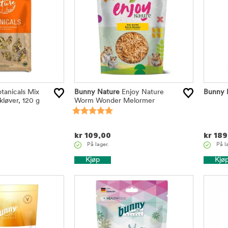
tanicals Mix
Bunny Nature
Enjoy Nature
Bunny 
løver, 120 g
Worm Wonder Melormer
kr
109,00
kr
189
På lager.
På l
Kjøp
Kjø