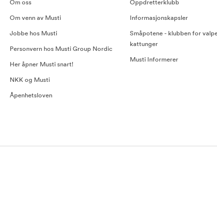
Om oss
Oppdretterklubb
Om venn av Musti
Informasjonskapsler
Jobbe hos Musti
Småpotene - klubben for valp
kattunger
Personvern hos Musti Group Nordic
Musti Informerer
Her åpner Musti snart!
NKK og Musti
Åpenhetsloven