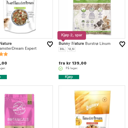
Kjøp 2, spar
Nature
Bunny Nature
15%
Burstrø Linum
amsterDream Expert
35L
12,5l
,00
fra
kr
139,00
ager.
På lager.
p
Kjøp