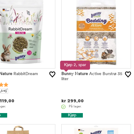
Kjøp 2, spar
Nature
RabbitDream
Bunny Nature
15%
Active Burstrø 35
liter
,5 kg
119,00
kr
299,00
ager.
På lager.
p
Kjøp