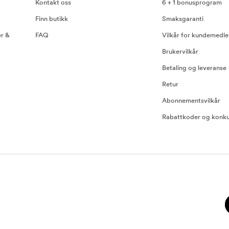
Kontakt oss
6 + 1 bonusprogram
Finn butikk
Smaksgaranti
er &
FAQ
Vilkår for kundemedl
Brukervilkår
Betaling og leveranse
Retur
Abonnementsvilkår
Rabattkoder og konku