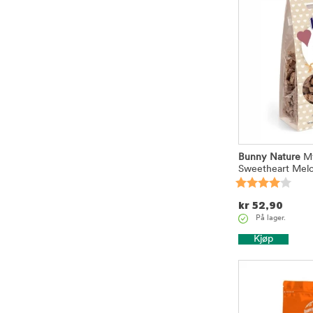
Bunny Nature
My
Sweetheart Melo
kr
52,90
På lager.
Kjøp