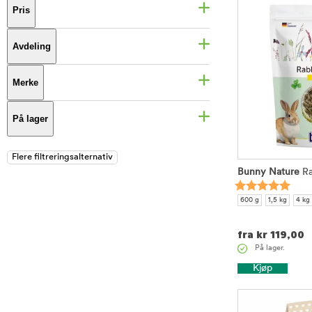
Pris
Avdeling
Merke
På lager
Bunny Nature
Ra
600 g
1,5 kg
4 kg
fra
kr
119,00
På lager.
Kjøp