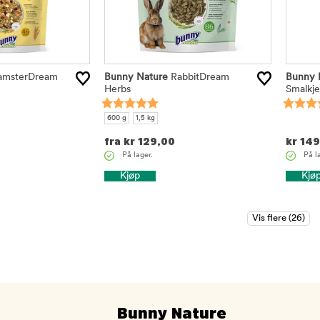
msterDream
Bunny Nature
RabbitDream
Bunny 
Herbs
Smalkj
600 g
1,5 kg
fra
kr
129,00
kr
149
På lager.
På l
Kjøp
Kjø
Bunny Nature