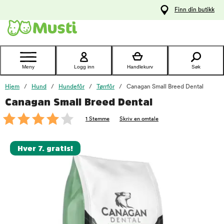
 til
Finn din butikk
oldet
Kontakt
kundeservice
Meny
Logg inn
Handlekurv
Søk
Hjem
Hund
Hundefôr
Tørrfôr
Canagan Small Breed Dental
Canagan Small Breed Dental
foo
1 Stemme
Skriv en omtale
Hver 7. gratis!