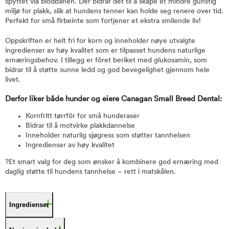
spyttet via blodbanen. Der bidrar det til å skape et mindre gunstig
miljø for plakk, slik at hundens tenner kan holde seg renere over tid.
Perfekt for små firbeinte som fortjener et ekstra smilende liv!
Oppskriften er helt fri for korn og inneholder nøye utvalgte
ingredienser av høy kvalitet som er tilpasset hundens naturlige
ernæringsbehov. I tillegg er fôret beriket med glukosamin, som
bidrar til å støtte sunne ledd og god bevegelighet gjennom hele
livet.
Derfor liker både hunder og eiere Canagan Small Breed Dental:
Kornfritt tørrfôr for små hunderaser
Bidrar til å motvirke plakkdannelse
Inneholder naturlig sjøgress som støtter tannhelsen
Ingredienser av høy kvalitet
?Et smart valg for deg som ønsker å kombinere god ernæring med
daglig støtte til hundens tannhelse – rett i matskålen.
Ingredienser