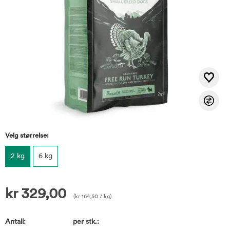
Velg størrelse:
2 kg
6 kg
kr
329,00
(
kr
164,50
/ kg)
Antall:
per stk.: