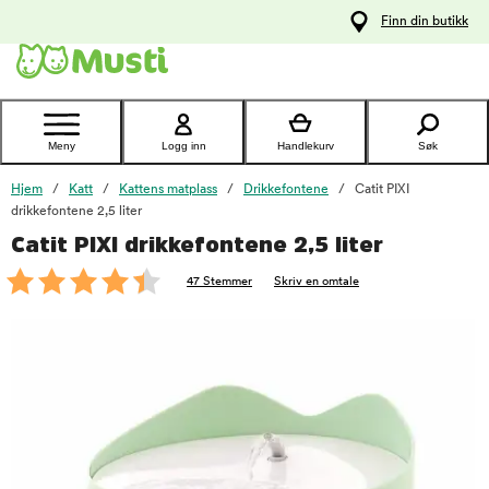
 til
Finn din butikk
oldet
Kontakt
kundeservice
Meny
Logg inn
Handlekurv
Søk
Hjem
Katt
Kattens matplass
Drikkefontene
Catit PIXI
drikkefontene 2,5 liter
Catit PIXI drikkefontene 2,5 liter
foo
47 Stemmer
Skriv en omtale