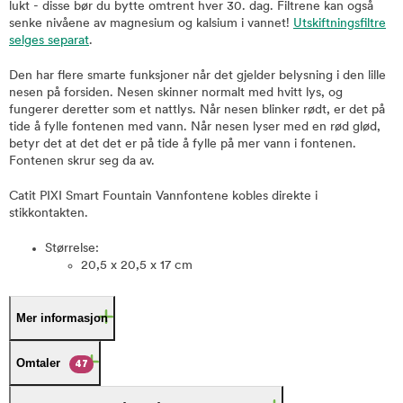
lukt - disse bør du bytte omtrent hver 30. dag. Filtrene kan også
senke nivåene av magnesium og kalsium i vannet!
Utskiftningsfiltre
selges separat
.
Den har flere smarte funksjoner når det gjelder belysning i den lille
nesen på forsiden. Nesen skinner normalt med hvitt lys, og
fungerer deretter som et nattlys. Når nesen blinker rødt, er det på
tide å fylle fontenen med vann. Når nesen lyser med en rød glød,
betyr det at det det er på tide å fylle på mer vann i fontenen.
Fontenen skrur seg da av.
Catit PIXI Smart Fountain Vannfontene kobles direkte i
stikkontakten.
Størrelse:
20,5 x 20,5 x 17 cm
Mer informasjon
Omtaler
47