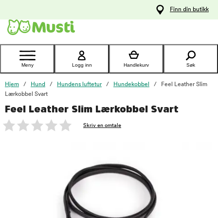
 til
Finn din butikk
oldet
Kontakt
kundeservice
Meny
Logg inn
Handlekurv
Søk
Hjem
Hund
Hundens luftetur
Hundekobbel
Feel Leather Slim
Lærkobbel Svart
Feel Leather Slim Lærkobbel Svart
foo
Skriv en omtale