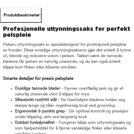
Produktbeskrivelse
Profesjonelle uttynningssaks for perfekt
pelspleie
Fiskars uttynningssaks er spesialdesignet for profesjonell pelspleie
av hunder. Disse ensidige uttynningssaksene gjør det enkelt å tynne
ut, blende og redusere volum i pelsen. Takket være de tannede
bladene får pelsen et naturlig utseende, og du kan også enkelt
klippe bort floker eller klissete områder.
Smarte detaljer for presis pelspleie
Ensidige tannede blader
- Fjerner overflødig pels og gir et
naturlig utseende uten å klippe for mye
Slitesterkt rustfritt stål
- De fasettslipte bladene holder seg
skarpe lenge og tåler regelmessig bruk ved grooming
Ergonomisk 5-punkts grep
- Gir optimal kontroll og presisjon
under klipping, selv ved langvarig bruk
Dobbel funksjonalitet
- Fungerer både som uttynningssaks og
som hjelpemiddel for å fjerne vanskelige floker eller klissete