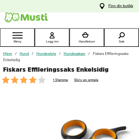
 til
Finn din butikk
oldet
Kontakt
kundeservice
Meny
Logg inn
Handlekurv
Søk
Hjem
Hund
Hundepleie
Hundesakser
Fiskars Effileringssaks
Enkelsidig
Fiskars Effileringssaks Enkelsidig
foo
1 Stemme
Skriv en omtale