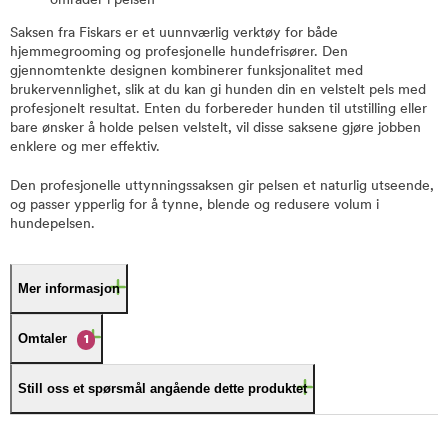
områder i pelsen
Saksen fra Fiskars er et uunnværlig verktøy for både
hjemmegrooming og profesjonelle hundefrisører. Den
gjennomtenkte designen kombinerer funksjonalitet med
brukervennlighet, slik at du kan gi hunden din en velstelt pels med
profesjonelt resultat. Enten du forbereder hunden til utstilling eller
bare ønsker å holde pelsen velstelt, vil disse saksene gjøre jobben
enklere og mer effektiv.
Den profesjonelle uttynningssaksen gir pelsen et naturlig utseende,
og passer ypperlig for å tynne, blende og redusere volum i
hundepelsen.
Mer informasjon
Omtaler
1
Still oss et spørsmål angående dette produktet