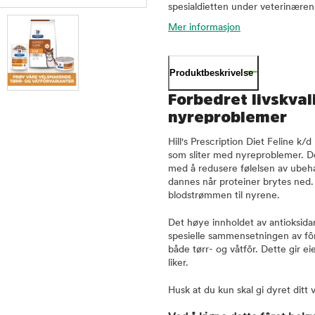
spesialdietten under veterinærens
Mer informasjon
Produktbeskrivelse
Forbedret livskvali
nyreproblemer
Hill's Prescription Diet Feline k/d
som sliter med nyreproblemer. D
med å redusere følelsen av ubeha
dannes når proteiner brytes ned. O
blodstrømmen til nyrene.
Det høye innholdet av antioksidant
spesielle sammensetningen av fôr
både tørr- og våtfôr. Dette gir ei
liker.
Husk at du kun skal gi dyret ditt 