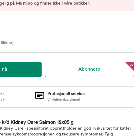
gelig på Musti.no og finnes ikke i våre butikker.
utikken)
%
 kr
Profesjonell service
rakt!
Vi hjelper deg gjerne!
ine k/d Kidney Care Salmon 12x85 g
d Kidney Care -spesialfôret opprettholder en god livskvalitet for katter
bremse sykdomsprogresjonen og redusere symptomer. Følg