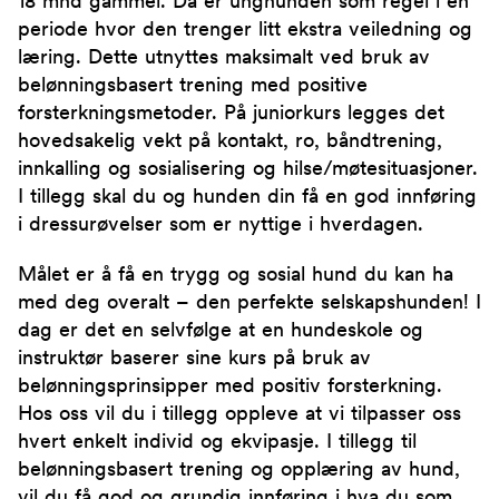
18 mnd gammel. Da er unghunden som regel i en
periode hvor den trenger litt ekstra veiledning og
læring. Dette utnyttes maksimalt ved bruk av
belønningsbasert trening med positive
forsterkningsmetoder. På juniorkurs legges det
hovedsakelig vekt på kontakt, ro, båndtrening,
innkalling og sosialisering og hilse/møtesituasjoner.
I tillegg skal du og hunden din få en god innføring
i dressurøvelser som er nyttige i hverdagen.
Målet er å få en trygg og sosial hund du kan ha
med deg overalt – den perfekte selskapshunden! I
dag er det en selvfølge at en hundeskole og
instruktør baserer sine kurs på bruk av
belønningsprinsipper med positiv forsterkning.
Hos oss vil du i tillegg oppleve at vi tilpasser oss
hvert enkelt individ og ekvipasje. I tillegg til
belønningsbasert trening og opplæring av hund,
vil du få god og grundig innføring i hva du som