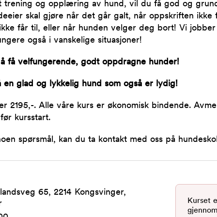
 trening og opplæring av hund, vil du få god og grundi
eier skal gjøre når det går galt, når oppskriften ikke 
ikke får til, eller når hunden velger deg bort! Vi jobber
ungere også i vanskelige situasjoner!
å å få velfungerende, godt oppdragne hunder!
å en glad og lykkelig hund som også er lydig!
er 2195,-. Alle våre kurs er økonomisk bindende. Avme
ør kursstart.
oen spørsmål, kan du ta kontakt med oss på hundesko
landsveg 65, 2214 Kongsvinger,
Kurset e
r
gjennom