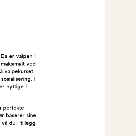
 Da er valpen i
 maksimalt ved
å valpekurset
osialisering. I
r nyttige i
n perfekte
ør baserer sine
il du i tillegg