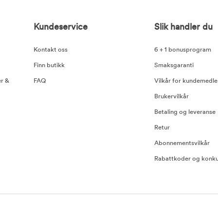
Kundeservice
Slik handler du
Kontakt oss
6 + 1 bonusprogram
Finn butikk
Smaksgaranti
er &
FAQ
Vilkår for kundemedl
Brukervilkår
Betaling og leveranse
Retur
Abonnementsvilkår
Rabattkoder og konku