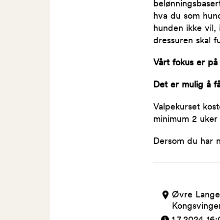
belønningsbasert
hva du som hunde
hunden ikke vil, 
dressuren skal f
Vårt fokus er p
Det er mulig å f
Valpekurset kost
minimum 2 uker f
Dersom du har n
Øvre Lange
Kongsvinge