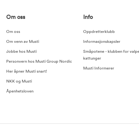
Om oss
Info
Om oss
Oppdretterklubb
Om venn av Musti
Informasjonskapsler
Jobbe hos Musti
Småpotene - klubben for valp
kattunger
Personvern hos Musti Group Nordic
Musti Informerer
Her åpner Musti snart!
NKK og Musti
Åpenhetsloven