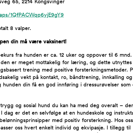
sveg 65, 2214 Kongsvinger
/maps/1QfPACWqp6yjE9gY9
talt 8 valper.
lpen din må være vaksinert!
pekurs fra hunden er ca. 12 uker og oppover til 6 mnd.
den er meget mottakelig for læring, og dette utnyttes
gsbasert trening med positive forsterkningsmetoder. P
akelig vekt på kontakt, ro, båndtrening, innkalling og s
og hunden din få en god innføring i dressurøvelser som e
 trygg og sosial hund du kan ha med deg overalt – de
I dag er det en selvfølge at en hundeskole og instrukt
belønningsprinsipper med positiv forsterkning. Hos oss v
passer oss hvert enkelt individ og ekvipasje. I tillegg til