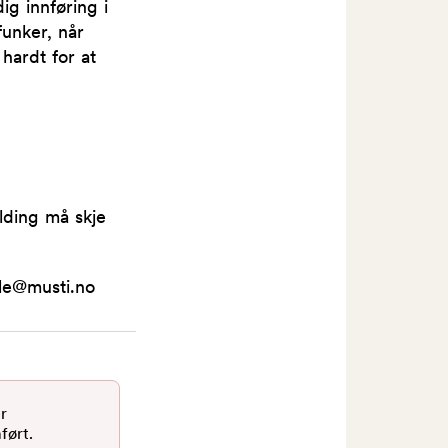
g innføring i
funker, når
 hardt for at
lding må skje
le@musti.no
r
ført.