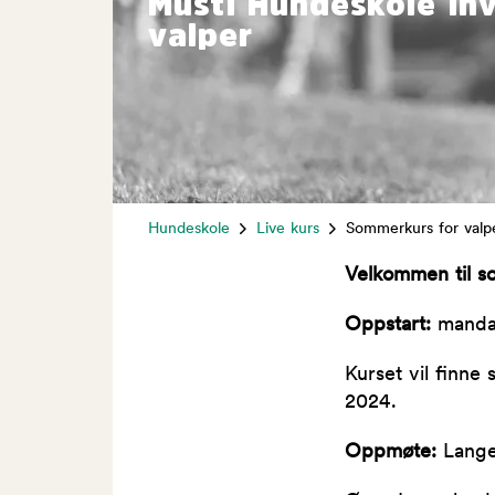
Musti Hundeskole inv
valper
Hundeskole
Live kurs
Sommerkurs for valpe
Velkommen til s
Oppstart:
mandag
Kurset vil finne 
2024.
Oppmøte:
Lange