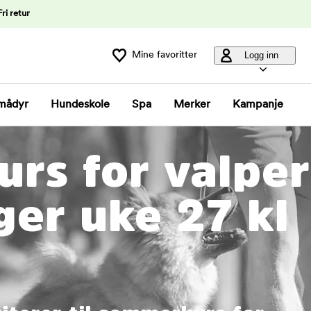
Fri retur
Mine favoritter
Logg inn
mådyr
Hundeskole
Spa
Merker
Kampanje
rs for valper
er uke 27 kl