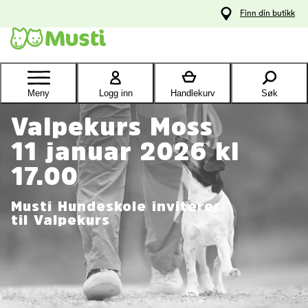
 til
Finn din butikk
oldet
Kontakt
kundeservice
Meny
Logg inn
Handlekurv
Søk
Valpekurs Moss
11 januar 2026 kl
17.00
Musti Hundeskole inviterer
til Valpekurs