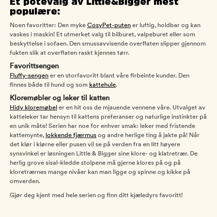
Et potevalg av Little&Bigger mest
populære:
Noen favoritter: Den myke
CosyPet-puten
er luftig, holdbar og kan
vaskes i maskin! Et utmerket valg til bilburet, valpeburet eller som
beskyttelse i sofaen. Den smussavvisende overflaten slipper gjennom
fukten slik at overflaten raskt kjennes tørr.
Favorittsengen
Fluffy-sengen
er en storfavoritt blant våre firbeinte kunder. Den
finnes både til hund og som
kattehule
.
Kloremøbler og leker til katten
Hidy kloremøbel
er en hit oss de mjauende vennene våre. Utvalget av
katteleker tar hensyn til kattens preferanser og naturlige instinkter på
en unik måte! Serien har noe for enhver smak: leker med fristende
kattemynte,
lokkende fjærmus
og andre herlige ting å jakte på! Når
det klør i klørne eller pusen vil se på verden fra en litt høyere
synsvinkel er løsningen Little & Bigger sine klore- og klatretrær. De
herlig grove sisal-kledde stolpene må gjerne klores på og på
kloretrærnes mange nivåer kan man ligge og spinne og kikke på
omverden.
Gjør deg kjent med hele serien og finn ditt kjæledyrs favoritt!