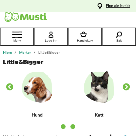
 til
Finn din butikk
oldet
Kontakt
kundeservice
Meny
Logg inn
Handlekurv
Søk
Hjem
Merker
Little&Bigger
Little&Bigger
Hund
Katt
Item 1 of 2