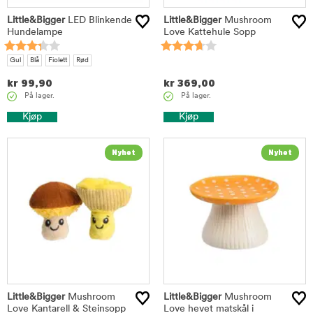
Little&Bigger
LED Blinkende
Little&Bigger
Mushroom
Hundelampe
Love Kattehule Sopp
Gul
Blå
Fiolett
Rød
kr
99,90
kr
369,00
På lager.
På lager.
Kjøp
Kjøp
Little&Bigger
Mushroom
Little&Bigger
Mushroom
Love Kantarell & Steinsopp
Love hevet matskål i