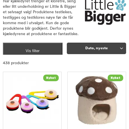
Når kjæledyret trenger et kloretre, seng
eller litt underholdning er Little & Bigger
et selvsagt valg! Produktene testlekes,
testligges og testklores nøye før de får
komme med i utvalget. Kun de gode
produktene blir godkjent. Derfor synes
kjæledyrene at produktene er fantastiske.
Dato, nyeste
Vis filter
Sorter
438 produkter