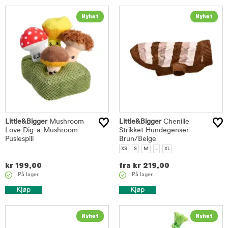
Little&Bigger
Mushroom
Little&Bigger
Chenille
Love Dig-a-Mushroom
Strikket Hundegenser
Puslespill
Brun/Beige
XS
S
M
L
XL
kr
199,00
fra
kr
219,00
På lager.
På lager.
Kjøp
Kjøp