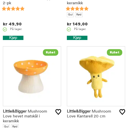
2-pk
keramikk
Gul
Rød
kr
49,90
kr
149,00
På lager.
På lager.
Kjøp
Kjøp
Little&Bigger
Mushroom
Little&Bigger
Mushroom
Love hevet matskål i
Love Kantarell 20 cm
keramikk
Gul
Rød