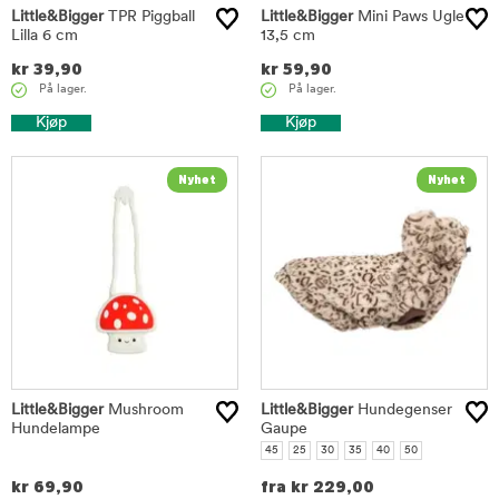
Little&Bigger
TPR Piggball
Little&Bigger
Mini Paws Ugle
Lilla 6 cm
13,5 cm
kr
39,90
kr
59,90
På lager.
På lager.
Kjøp
Kjøp
Little&Bigger
Mushroom
Little&Bigger
Hundegenser
Hundelampe
Gaupe
45
25
30
35
40
50
kr
69,90
fra
kr
229,00