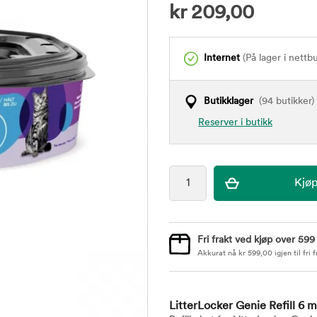
kr
209,00
Internet
(På lager i nettb
Butikklager
(94 butikker)
Reserver i butikk
Fri frakt ved kjøp over 599
Akkurat nå
kr
599,00
igjen til fri f
LitterLocker Genie Refill 6 