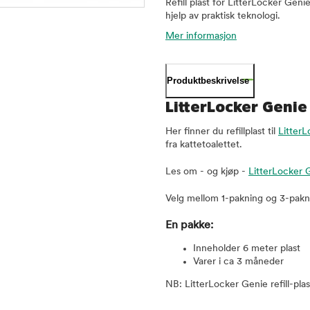
Refill plast for LitterLocker Geni
hjelp av praktisk teknologi.
Mer informasjon
Produktbeskrivelse
LitterLocker Genie 
Her finner du refillplast til
Litter
fra kattetoalettet.
Les om - og kjøp -
LitterLocker 
Velg mellom 1-pakning og 3-pakn
En pakke:
Inneholder 6 meter plast
Varer i ca 3 måneder
NB: LitterLocker Genie refill-pl