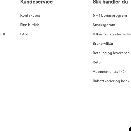
Kundeservice
Slik handler du
Kontakt oss
6 + 1 bonusprogram
Finn butikk
Smaksgaranti
er &
FAQ
Vilkår for kundemedl
Brukervilkår
Betaling og leveranse
Retur
Abonnementsvilkår
Rabattkoder og konku