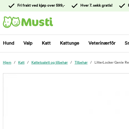
 til
Fri frakt ved kjøp over 599,-
Hver 7. sekk gratis!
oldet
Kontakt
kundeservice
Hund
Valp
Katt
Kattunge
Veterinærfôr
S
Hjem
Katt
Kattetoalett og tilbehør
Tilbehør
LitterLocker Genie Ref
foo