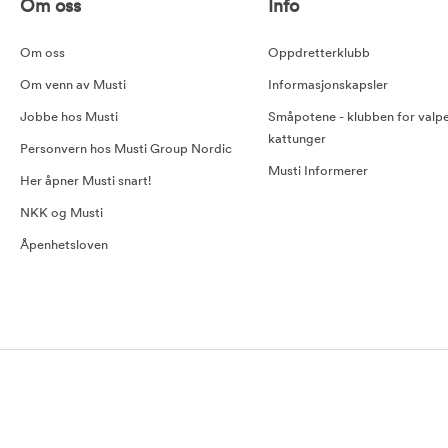
Om oss
Info
Om oss
Oppdretterklubb
Om venn av Musti
Informasjonskapsler
Jobbe hos Musti
Småpotene - klubben for valp
kattunger
Personvern hos Musti Group Nordic
Musti Informerer
Her åpner Musti snart!
NKK og Musti
Åpenhetsloven