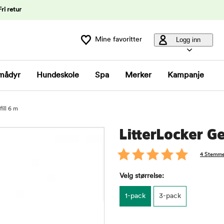
Fri retur
Mine favoritter
Logg inn
mådyr
Hundeskole
Spa
Merker
Kampanje
ill 6 m
LitterLocker Ge
4 Stemme
Velg størrelse:
1-pack
3-pack