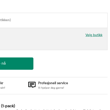
utikken)
Velg butikk
 kr
Profesjonell service
rakt!
Vi hjelper deg gjerne!
m
(1-pack)