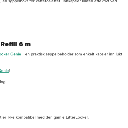
e, en søppelboks for kattetoalettet. Innkapsler lukten effektivt ved
Refill 6 m
Locker Genie
- en praktisk søppelbeholder som enkelt kapsler inn lukt
Genie
!
ing!
ast er ikke kompatibel med den gamle LitterLocker.