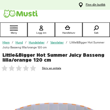
 til
Finn din butikk
oldet
Kontakt
kundeservice
Meny
Logg inn
Handlekurv
Søk
Hjem
Hund
Hundeleker
Vannleker
Little&Bigger Hot Summer
Juicy Basseng lilla/orange 120 cm
Little&Bigger Hot Summer Juicy Basseng
foo
lilla/orange 120 cm
Skriv en omtale